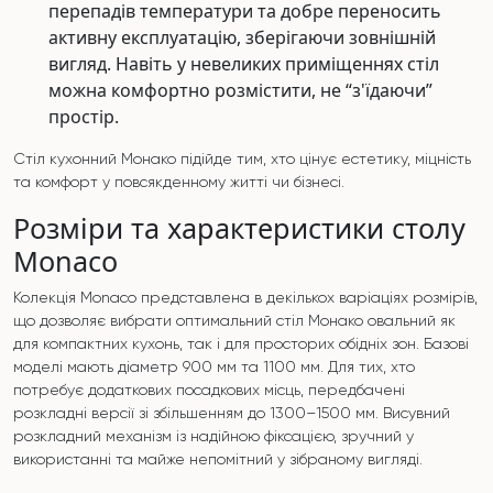
перепадів температури та добре переносить
активну експлуатацію, зберігаючи зовнішній
вигляд. Навіть у невеликих приміщеннях стіл
можна комфортно розмістити, не “з'їдаючи”
простір.
Стіл кухонний Монако підійде тим, хто цінує естетику, міцність
та комфорт у повсякденному житті чи бізнесі.
Розміри та характеристики столу
Monaco
Колекція Monaco представлена в декількох варіаціях розмірів,
що дозволяє вибрати оптимальний стіл Монако овальний як
для компактних кухонь, так і для просторих обідніх зон. Базові
моделі мають діаметр 900 мм та 1100 мм. Для тих, хто
потребує додаткових посадкових місць, передбачені
розкладні версії зі збільшенням до 1300–1500 мм. Висувний
розкладний механізм із надійною фіксацією, зручний у
використанні та майже непомітний у зібраному вигляді.