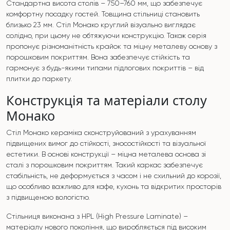
Стандартна висота столів – 750–760 мм, що забезпечує
комфортну посадку гостей. Товщина стільниці становить
близько 23 мм. Стіл Монако круглий візуально виглядає
солідно, при цьому не обтяжуючи конструкцію. Також серія
пропонує різноманітність крайок та міцну металеву основу з
порошковим покриттям. Вона забезпечує стійкість та
гармонує з будь-якими типами підлогових покриттів – від
плитки до паркету.
Конструкція та матеріали столу
Монако
Стіл Монако кераміка сконструйований з урахуванням
підвищених вимог до стійкості, зносостійкості та візуальної
естетики. В основі конструкції – міцна металева основа зі
сталі з порошковим покриттям. Такий каркас забезпечує
стабільність, не деформується з часом і не схильний до корозії,
що особливо важливо для кафе, кухонь та відкритих просторів
з підвищеною вологістю.
Стільниця виконана з HPL (High Pressure Laminate) –
матеріалу нового покоління, що виробляється під високим