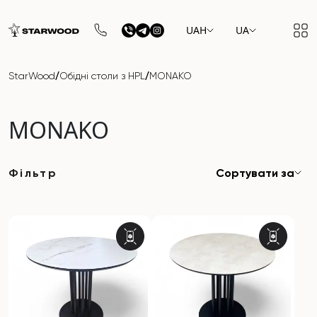
UAH
UA
/
/
StarWood
Обідні столи з HPL
MONAKO
MONAKO
Фільтр
Сортувати за