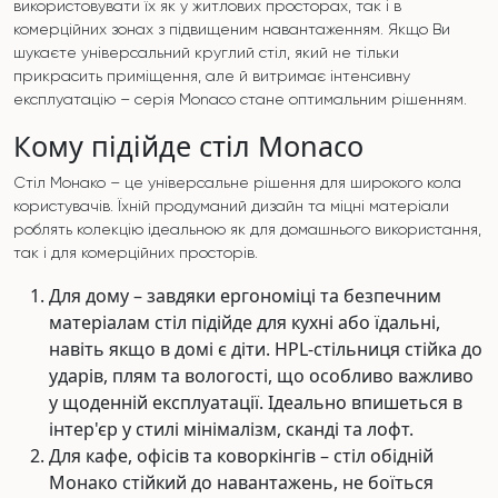
використовувати їх як у житлових просторах, так і в
комерційних зонах з підвищеним навантаженням. Якщо Ви
шукаєте універсальний круглий стіл, який не тільки
прикрасить приміщення, але й витримає інтенсивну
експлуатацію – серія Monaco стане оптимальним рішенням.
Кому підійде стіл Monaco
Стіл Монако – це універсальне рішення для широкого кола
користувачів. Їхній продуманий дизайн та міцні матеріали
роблять колекцію ідеальною як для домашнього використання,
так і для комерційних просторів.
Для дому – завдяки ергономіці та безпечним
матеріалам стіл підійде для кухні або їдальні,
навіть якщо в домі є діти. HPL-стільниця стійка до
ударів, плям та вологості, що особливо важливо
у щоденній експлуатації. Ідеально впишеться в
інтер'єр у стилі мінімалізм, сканді та лофт.
Для кафе, офісів та коворкінгів – стіл обідній
Монако стійкий до навантажень, не боїться