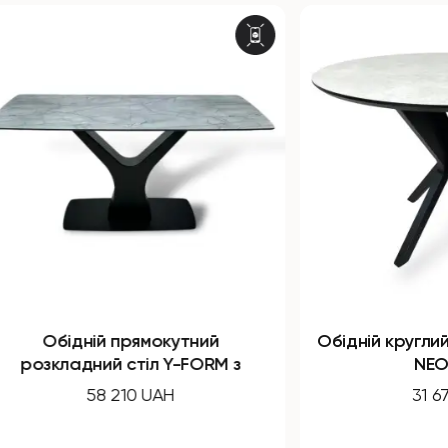
ний
Обідній круглий розкладний стіл
FORM з
NEO з HPL
31 670 UAH