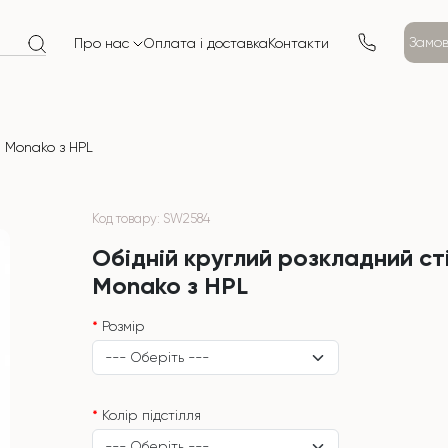
Замов
Про нас
Оплата і доставка
Контакти
л Monako з HPL
Код товару: SW2584
Обідній круглий розкладний ст
Monako з HPL
Розмір
Колір підстілля