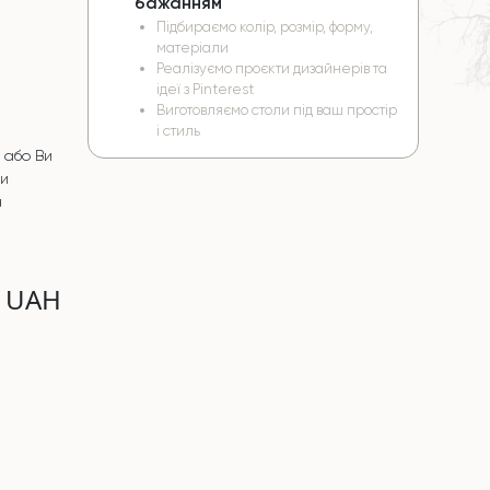
бажанням
Підбираємо колір, розмір, форму,
матеріали
Реалізуємо проєкти дизайнерів та
ідеї з Pinterest
Виготовляємо столи під ваш простір
і стиль
 або Ви
чи
а
0 UAH