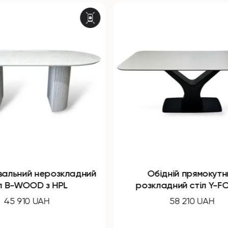
Обідній прямокутний
Обідній 
розкладний стіл Y-FORM з
компакт плити
58 210 UAH