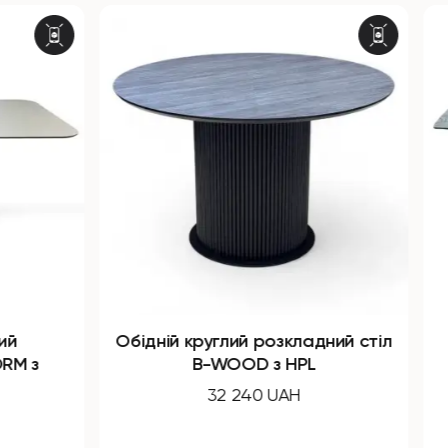
круглий розкладний стіл
Обідній прямокут
B-WOOD з HPL
розкладний стіл Y-
компакт плити
32 240 UAH
58 210 UAH