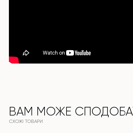
Він поєднує стиль, функціональність та довговічність —
ідеальний вибір для сучасного інтер'єру.
Не пропустіть шанс придбати цей вишуканий обідній стіл
вже сьогодні!
ВАМ МОЖЕ СПОДОБА
СХОЖІ ТОВАРИ