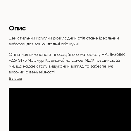
Опис
Цей стильний круглий розкладний стіл стане ідеальним
вибором для вашої їдальні або кухні.
Стільниця виконана з інноваційного матеріалу HPL (EGGER
F229 ST75 Мармур Кремона
) на основі МДФ товщиною 22
мм, що надає столу вишуканий вигляд та забезпечує
високий рівень міцності.
Більше
Поверхня стійка до подряпин, високих температур, і не
вбирає такі барвники, як йод, зеленка, маркери чи фарби
- це робить його надзвичайно практичним у повсякденному
використанні.
Основа столу виконана з металу, яка покрита порошковою
фарбою і запечена при температурі 200°, що в свою
чергу стійка до корозії та пошкоджень.
Стіл розрахований на 5-7 осіб.