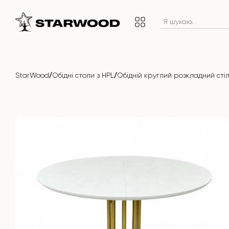
/
/
StarWood
Обідні столи з HPL
Обідній круглий розкладний сті