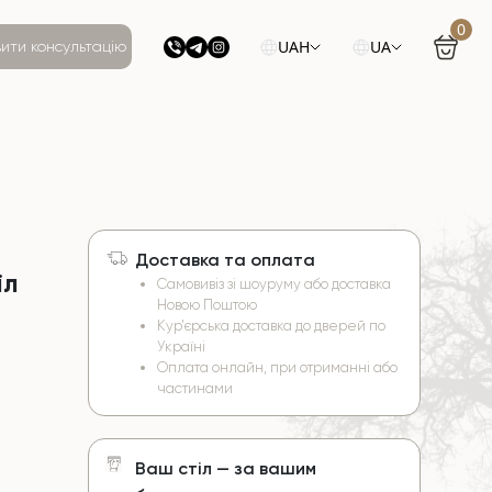
0
UAH
UA
ити консультацію
Доставка та оплата
іл
Самовивіз зі шоуруму або доставка
Новою Поштою
Кур’єрська доставка до дверей по
Україні
Оплата онлайн, при отриманні або
частинами
Ваш стіл — за вашим