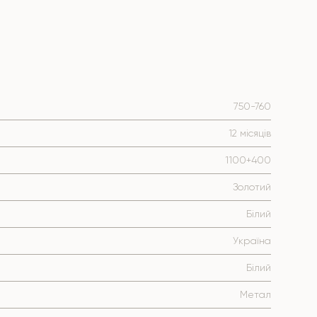
750-760
12 місяців
1100+400
Золотий
Білий
Україна
Білий
Метал