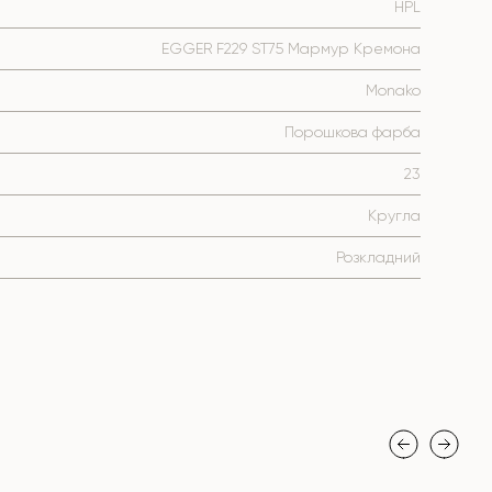
HPL
EGGER F229 ST75 Мармур Кремона
Monako
Порошкова фарба
23
Кругла
Розкладний