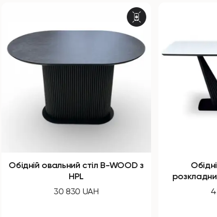
овальний стіл B-WOOD з
Обідній прямокут
HPL
розкладний стіл Nirva
30 830 UAH
42 300 UAH