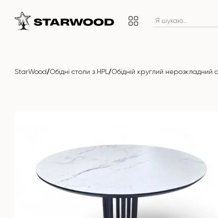
/
/
StarWood
Обідні столи з HPL
Обідній круглий нерозкладний с