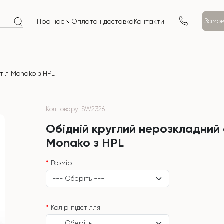
Замов
Про нас
Оплата і доставка
Контакти
тіл Monako з HPL
Код товару: SW2326
Обідній круглий нерозкладний 
Monako з HPL
Розмір
Колір підстілля