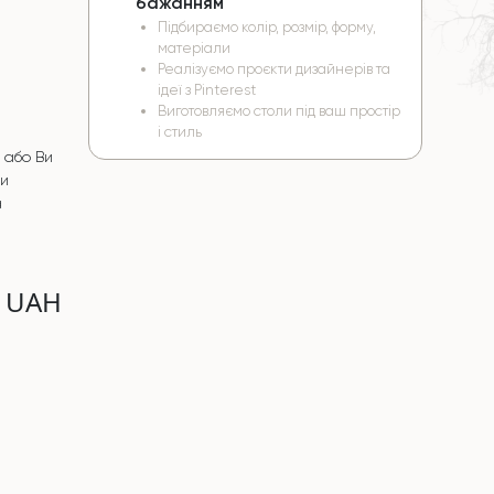
бажанням
Підбираємо колір, розмір, форму,
матеріали
Реалізуємо проєкти дизайнерів та
ідеї з Pinterest
Виготовляємо столи під ваш простір
і стиль
 або Ви
чи
а
0 UAH