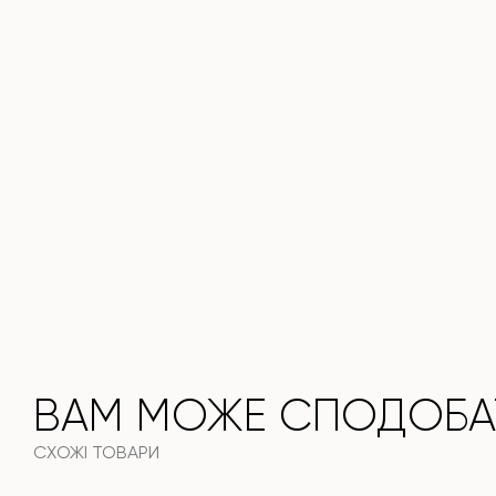
Він поєднує стиль, функціональність та довговічність —
ідеальний вибір для сучасного інтер'єру.
Не пропустіть шанс придбати цей вишуканий обідній стіл
вже сьогодні!
ВАМ МОЖЕ СПОДОБА
СХОЖІ ТОВАРИ