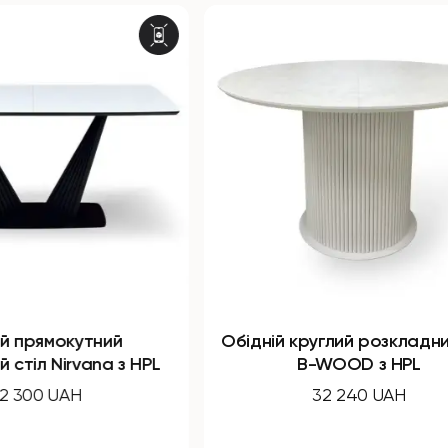
ний
Обідній круглий розкладний стіл
na з HPL
B-WOOD з HPL
32 240 UAH