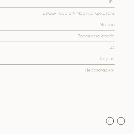
HPL
EGGER F800 ST9 Мармур Кришталь
Monako
Порошкова фарба
23
Кругла
Нерозкладний