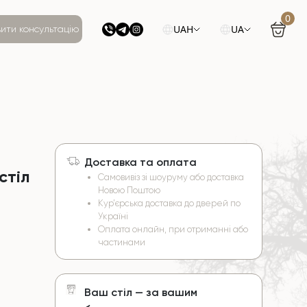
0
UAH
UA
ити консультацію
Доставка та оплата
стіл
Самовивіз зі шоуруму або доставка
Новою Поштою
Кур’єрська доставка до дверей по
Україні
Оплата онлайн, при отриманні або
частинами
Ваш стіл — за вашим