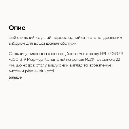
Опис
Цей стильний круглий нерозкладний стіл стане ідеальним
вибором для вашої їдальні або кухні.
Стільниця виконана з інноваційного матеріалу HPL (EGGER
F800 ST9 Мармур Кришталь
) на основі МДФ товщиною 22
мм, що надає столу вишуканий вигляд та забезпечує
високий рівень міцності.
Більше
Поверхня стійка до подряпин, високих температур, і не
вбирає такі барвники, як йод, зеленка, маркери чи фарби
- це робить його надзвичайно практичним у повсякденному
використанні.
Основа столу виконана з металу, яка покрита порошковою
фарбою і запечена при температурі 200°, що в свою
чергу стійка до корозії та пошкоджень.
Стіл розрахований на 2-3 особи.