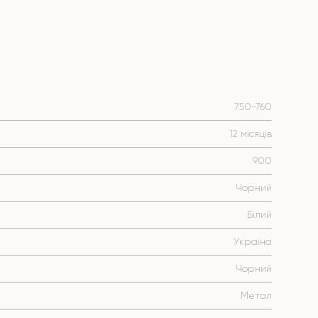
750-760
12 місяців
900
Чорний
Білий
Україна
Чорний
Метал