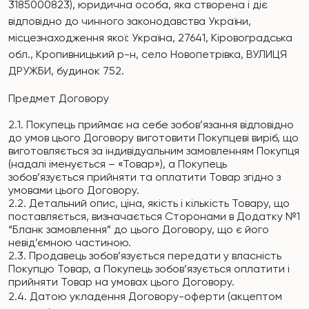
3185000823
), юридична особа, яка створена і діє
відповідно до чинного законодавства України,
місцезнаходження якої: Україна, 27641, Кіровоградська
обл., Кропивницький р-н, село
Новопетрівка, ВУЛИЦЯ
ДРУЖБИ, будинок 752.
Предмет Договору
2.1.
Покупець
приймає на себе зобов’язання відповідно
до умов цього Договору
виготовити
Покупцеві
виріб,
що
виготовляється за індивідуальним замовленням Покупця
(надалі іменується – «Товар»), а Покупець
зобов’язується прийняти та оплатити Товар згідно з
умовами цього Договору.
2.2. Детальний опис, ціна, якість і кількість Товару, що
поставляється, визначається Сторонами в Додатку №1
“
Бланк замовлення
” до цього Договору, що є його
невід’ємною частиною.
2.3.
Продавець зобов’язується передати у власність
Покупцю Товар, а Покупець зобов’язується оплатити і
прийняти Товар на умовах цього Договору.
2.4. Датою укладення Договору-оферти (акцептом