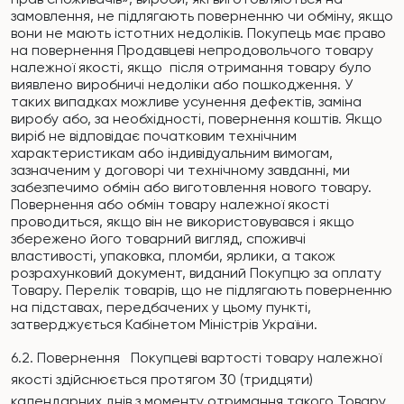
замовлення, не підлягають поверненню чи обміну, якщо
вони не мають істотних недоліків.
Покупець має право
на повернення Продавцеві непродовольчого товару
належної якості, якщо
після отримання
товару було
виявлено
виро
бничі недоліки або пошкодження.
У
таких випадках можливе усунення дефектів, заміна
виробу або, за необхідності, повернення коштів.
Якщо
виріб не відповідає початковим технічним
характеристикам або індивідуальним вимогам,
зазначеним у договорі чи технічному завданні, ми
забезпечимо обмін або виготовлення нового товару.
Повернення
або обмін
товару належної якості
проводиться, якщо він не використовувався і якщо
збережено його товарний вигляд, споживчі
властивості, упаковка, пломби, ярлики, а також
розрахунковий документ, виданий Покупцю за оплату
Товару. Перелік товарів, що не підлягають поверненню
на підставах, передбачених у цьому пункті,
затверджується Кабінетом Міністрів України.
6.2. Повернення
Покупцеві вартості товару належної
якості здійснюється протягом 30 (тридцяти)
календарних днів з моменту отримання такого Товару