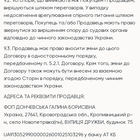
9.2. Усі спори, що виникають між Покупцем і Продавцем,
вирішуються шляхом переговорів. У випадку
недосягнення врегулювання спірного питання шляхом
переговорів, Покупець та/або Продавець мають право
звернутися за вирішенням спору до судових органів
відповідно до чинного законодавства України.
9.3. Продавець має право вносити зміни до цього
Договору в односторонньому порядку,
передбаченому п. 5.2.1. Договору. Крім того, зміни до
Договору також можуть бути внесені за взаємною
згодою Сторін в порядку, передбаченому чинним
законодавством України.
АДРЕСА ТА РЕКВІЗИТИ ПРОДАВЦЯ:
ФОП
ДОНЧЕВСЬКА ГАЛИНА БОРИСІВНА
Україна, 27641, Кіровоградська обл., Кропивницький р-
н, село Новопетрівка(пн), ВУЛИЦЯ ДРУЖБИ, будинок 75
UA913052990000026001025103296 у банку АТ КБ