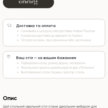
КУПИТИ
Доставка та оплата
Самовивіз зі шоуруму або доставка Новою Поштою
Кур’єрська доставка до дверей по Україні
Оплата онлайн, при отриманні або частинами
Ваш стіл — за вашим бажанням
Підбираємо колір, розмір, форму, матеріали
Реалізуємо проєкти дизайнерів та ідеї з Pinterest
Виготовляємо столи під ваш простір і стиль
Опис
Цей стильний овальний стіл стане ідеальним вибором для