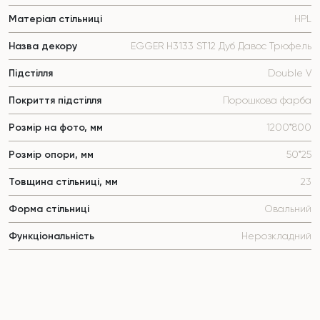
Матеріал стільниці
HPL
Назва декору
EGGER Н3133 ST12 Дуб Давос Трюфель
Підстілля
Double V
Покриття підстілля
Порошкова фарба
Розмір на фото, мм
1200*800
Розмір опори, мм
50*25
Товщина стільниці, мм
23
Форма стільниці
Овальний
Функціональність
Нерозкладний