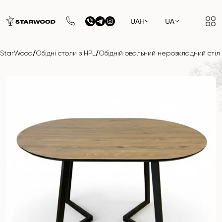
UAH
UA
/
/
StarWood
Обідні столи з HPL
Обідній овальний нерозкладний стіл 