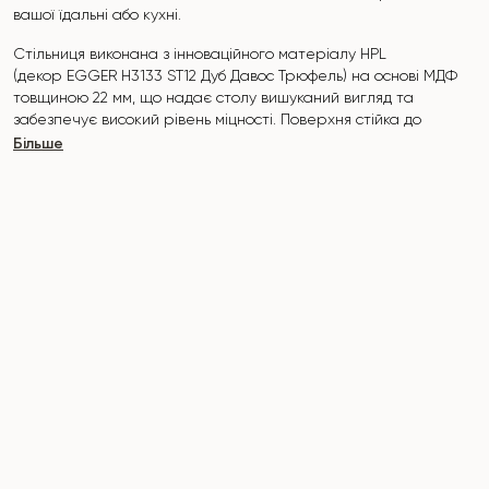
вашої їдальні або кухні.
Стільниця виконана з інноваційного матеріалу HPL
(декор
EGGER Н3133 ST12
Дуб Давос Трюфель
) на основі МДФ
товщиною 22 мм, що надає столу вишуканий вигляд та
забезпечує високий рівень міцності. Поверхня стійка до
подряпин, високих температур, і не вбирає такі барвники, як
Більше
йод, зеленка, маркери чи фарби - це робить його
надзвичайно практичним у повсякденному використанні.
Основа столу "DOUBLE V" виконана з металу. Покрита
порошковою фарбою і запечена при температурі 200°, що в
свою чергу стійка до корозії та пошкоджень. Стіл
розрахований на 6 осіб .
Він поєднує стиль, функціональність та довговічність -
ідеальний вибір для сучасного інтер'єру.
Не пропустіть шанс придбати цей вишуканий обідній стіл вже
сьогодні!