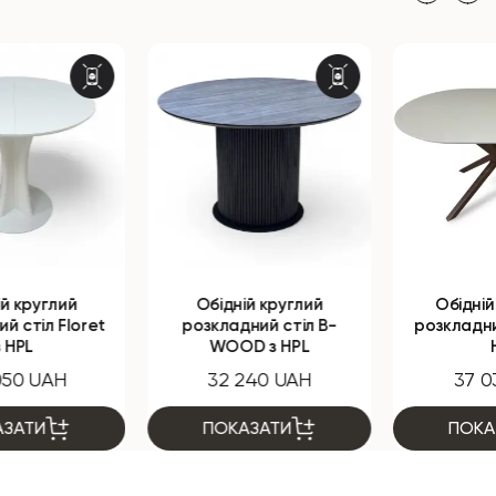
Обідній круглий
Обідній овальний
розкладний стіл B-
розкладний стіл NEO з
WOOD з HPL
HPL
32 240 UAH
37 030 UAH
ПОКАЗАТИ
ПОКАЗАТИ