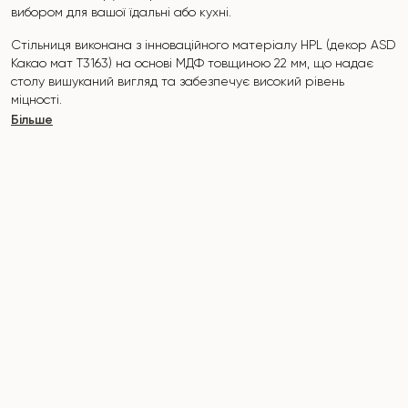
вибором для вашої їдальні або кухні.
Стільниця виконана з інноваційного матеріалу HPL (декор ASD
Какао мат Т3163) на основі МДФ товщиною 22 мм, що надає
столу вишуканий вигляд та забезпечує високий рівень
міцності.
Більше
Поверхня стійка до подряпин, високих температур, і не
вбирає такі забруднювачі, як йод, зеленка, маркери чи фарби
— це робить його надзвичайно практичним у повсякденному
використанні.
Основа столу виконана з масиву ясена та покрита
поліуретановим покриттям, що захищає від пошкоджень.
Стіл розрахований на 3-4 осіб.
Він поєднує стиль, функціональність та довговічність —
ідеальний вибір для сучасного інтер'єру.
Не пропустіть шанс придбати цей вишуканий обідній стіл вже
сьогодні!