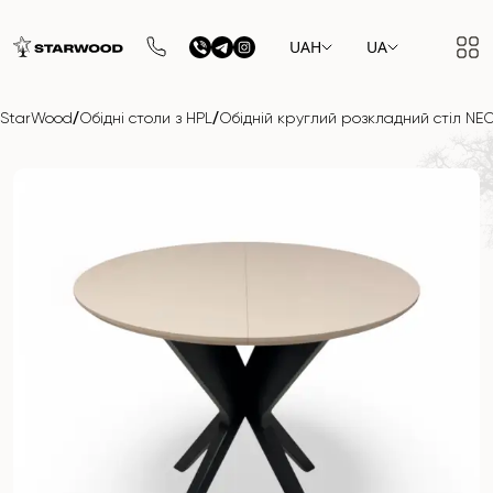
UAH
UA
/
/
StarWood
Обідні столи з HPL
Обідній круглий розкладний стіл NEO