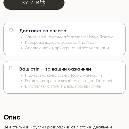
КУПИТИ
Доставка та оплата
Самовивіз зі шоуруму або доставка Новою Поштою
Кур’єрська доставка до дверей по Україні
Оплата онлайн, при отриманні або частинами
Ваш стіл — за вашим бажанням
Підбираємо колір, розмір, форму, матеріали
Реалізуємо проєкти дизайнерів та ідеї з Pinterest
Виготовляємо столи під ваш простір і стиль
Опис
Цей стильний круглий розкладний стіл стане ідеальним