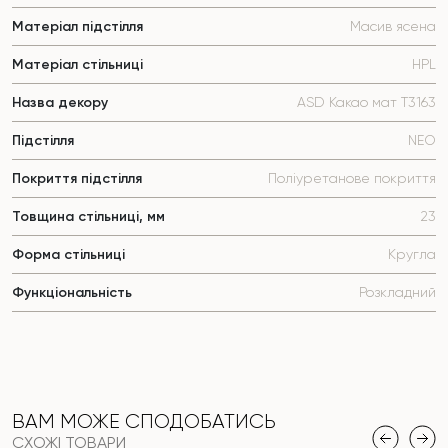
Матеріал підстілля
Масив ясена
Матеріал стільниці
HPL
Назва декору
ASD Какао мат Т3163
Підстілля
NEO
Покриття підстілля
Поліуретанове покриття
Товщина стільниці, мм
23
Форма стільниці
Кругла
Функціональність
Розкладний
ВАМ МОЖЕ СПОДОБАТИСЬ
СХОЖІ ТОВАРИ