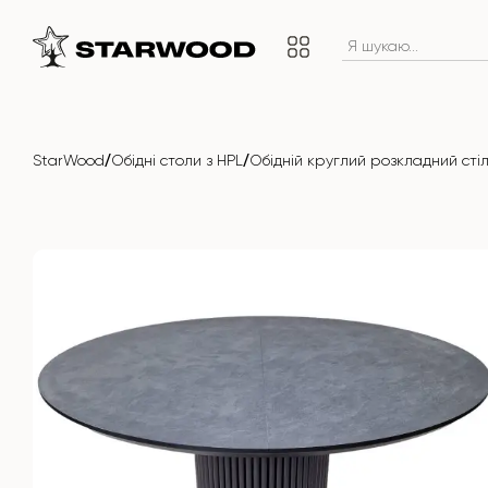
/
/
StarWood
Обідні столи з HPL
Обідній круглий розкладний ст