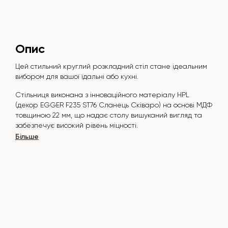
Опис
Цей стильний круглий розкладний стіл стане ідеальним
вибором для вашої їдальні або кухні.
Стільниця виконана з інноваційного матеріалу HPL
(декор
EGGER F235 ST76
Сланець Сківаро) на основі МДФ
товщиною 22 мм, що надає столу вишуканий вигляд та
забезпечує високий рівень міцності.
Більше
Поверхня стійка до подряпин, високих температур, і не
вбирає такі барвники, як йод, зеленка, маркери чи фарби
- це робить його надзвичайно практичним у повсякденному
використанні.
Основа столу "B-WOOD" виконана з букових нагелів на
металевій пластині, яка покрита поліуретановим та
порошковою покриттям.
Стіл розрахований на 5-7 осіб.