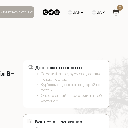
0
UAH
UA
ити консультацію
Доставка та оплата
іл B-
Самовивіз зі шоуруму або доставка
Новою Поштою
Кур’єрська доставка до дверей по
Україні
Оплата онлайн, при отриманні або
частинами
Ваш стіл — за вашим