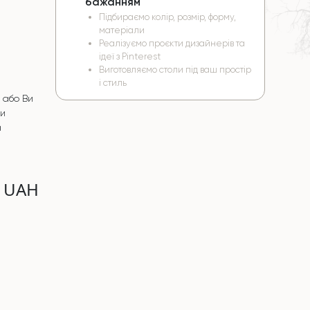
бажанням
Підбираємо колір, розмір, форму,
матеріали
Реалізуємо проєкти дизайнерів та
ідеї з Pinterest
Виготовляємо столи під ваш простір
і стиль
 або Ви
чи
а
0 UAH