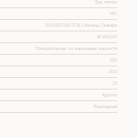
Бук, метал
HPL
EGGER F235 ST76 Сланець Сківаро
B-WOOD
Поліуретанове та порошкове покриття
350
500
23
Кругла
Розкладний