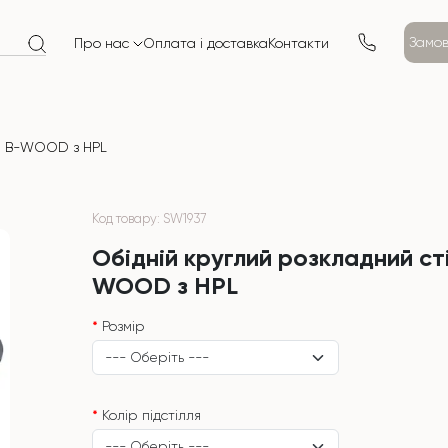
Замов
Про нас
Оплата і доставка
Контакти
іл B-WOOD з HPL
Код товару: SW1937
Обідній круглий розкладний ст
WOOD з HPL
Розмір
Колір підстілля