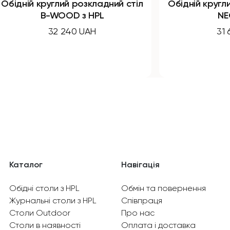
круглий розкладний стіл
Обідній круглий розкла
B-WOOD з HPL
NEO з HPL
32 240 UAH
31 670 UAH
Каталог
Навігація
Обідні столи з HPL
Обмін та повернення
Журнальні столи з HPL
Співпраця
Столи Outdoor
Про нас
Столи в наявності
Оплата і доставка