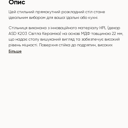
Опис
Цей стильний прямокутний розкладний стіл стане
ідеальним вибором для вашої їдальні або кухні.
Стільниця виконана з інноваційного матеріалу HPL (декор
ASD К203 Світла Кераміка) на основі МДФ товщиною 22 мм,
що надає столу вишуканий вигляд та забезпечує високий
рівень міцності. Поверхня стійка до подряпин, високих
температур, і не вбирає такі забруднювачі, як йод,
Більше
зеленка, маркери чи фарби — це робить його надзвичайно
практичним у повсякденному використанні.
Основа столу виконана з натурального масиву ясена та
покрита поліуретановим лаком, що додає природної
елегантності та захищає від пошкоджень.
Стіл розрахований на 6-8 осіб.
Він поєднує стиль, функціональність та довговічність —
ідеальний вибір для сучасного інтер'єру.
Не пропустіть шанс придбати цей вишуканий обідній стіл
вже сьогодні!