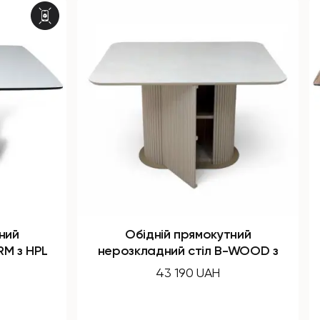
ний
Обідній прямокутний
-WOOD з
розкладний стіл X-FORM з
м
компакт плити
57 910 UAH