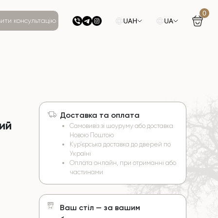
0
UAH
UA
ити консультацію
Доставка та оплата
ий
Самовивіз зі шоуруму або доставка
Новою Поштою
Кур’єрська доставка до дверей по
Україні
Оплата онлайн, при отриманні або
частинами
Ваш стіл — за вашим