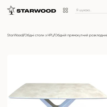
/
/
StarWood
Обідні столи з HPL
Обідній прямокутний розкладний