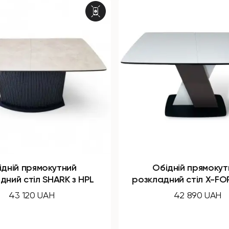
ідній прямокутний
Обідній прямокут
ний стіл X-FORM з HPL
нерозкладний стіл B
HPL з мінібаро
42 890 UAH
43 190 UAH