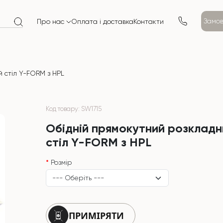
Замов
Про нас
Оплата і доставка
Контакти
 стіл Y-FORM з HPL
Код товару: SW1715
Обідній прямокутний розкладн
стіл Y-FORM з HPL
Розмір
ПРИМІРЯТИ