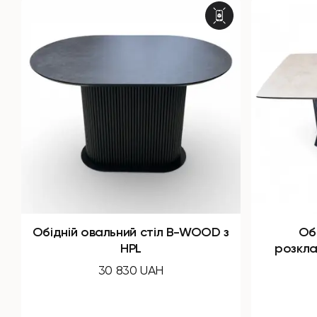
Обідній прямокутний
Об
розкладний стіл SHARK з HPL
розклад
43 120 UAH