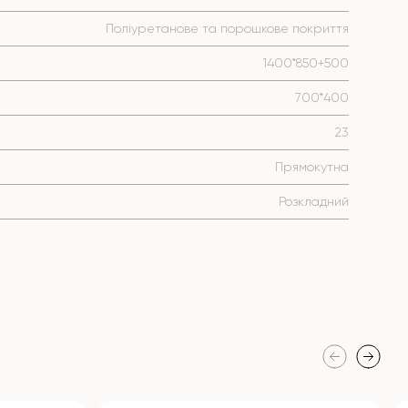
Поліуретанове та порошкове покриття
1400*850+500
700*400
23
Прямокутна
Розкладний