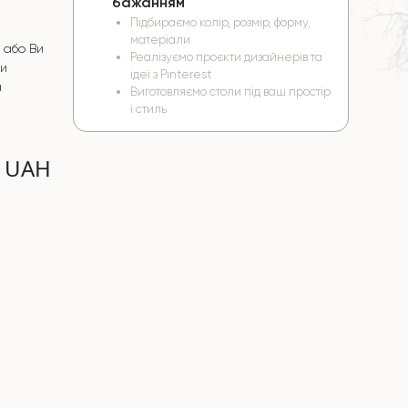
бажанням
Підбираємо колір, розмір, форму,
матеріали
 або Ви
Реалізуємо проєкти дизайнерів та
чи
ідеї з Pinterest
а
Виготовляємо столи під ваш простір
і стиль
0 UAH