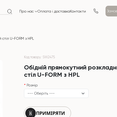
Замов
Про нас
Оплата і доставка
Контакти
 стіл U-FORM з HPL
Код товару: SW2475
Обідній прямокутний розкладн
стіл U-FORM з HPL
Розмір
ПРИМІРЯТИ