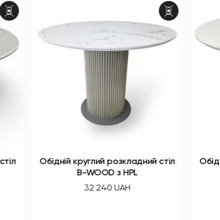
дний стіл
Обідній круглий розкладний стіл
L
B-WOOD з HPL
32 240 UAH