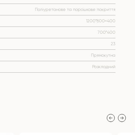
Поліуретанове та порошкове покриття
1200*800+400
700*400
23
Прямокутна
Розкладний