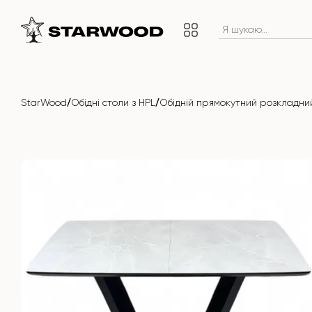
/
/
StarWood
Обідні столи з HPL
Обідній прямокутний розкладний