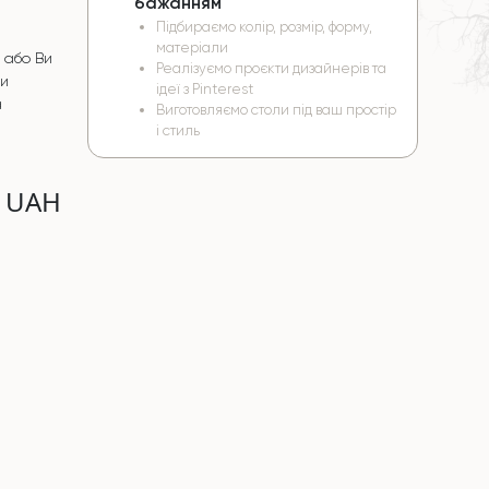
бажанням
Підбираємо колір, розмір, форму,
матеріали
 або Ви
Реалізуємо проєкти дизайнерів та
чи
ідеї з Pinterest
а
Виготовляємо столи під ваш простір
і стиль
0 UAH