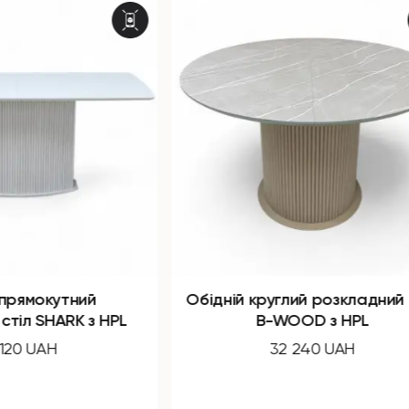
круглий розкладний стіл
Обідній круглий розкла
B-WOOD з HPL
B-WOOD з HP
32 240 UAH
32 240 UAH