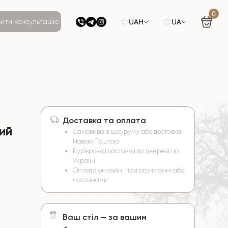
0
UAH
UA
ити консультацію
Доставка та оплата
ий
Самовивіз зі шоуруму або доставка
Новою Поштою
Кур’єрська доставка до дверей по
Україні
Оплата онлайн, при отриманні або
частинами
Ваш стіл — за вашим