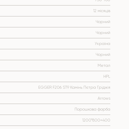
12 місяців
Чорний
Чорний
Україна
Чорний
Метал
HPL
EGGER F206 ST9 Камінь Пєтра Гріджія
Arrows
Порошкова фарба
1200*800+400