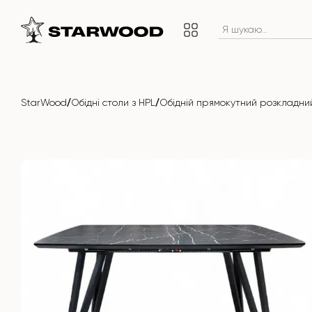
/
/
StarWood
Обідні столи з HPL
Обідній прямокутний розкладний 