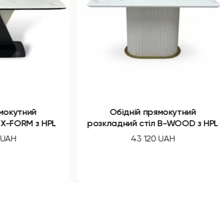
Обідній прямокутний
Обідні
розкладний стіл B-WOOD з HPL
стіл B-
43 120 UAH