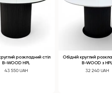
дний стіл
Обідній круглий розкладний стіл
B-WOOD з HPL
32 240 UAH