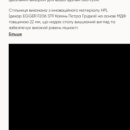
Стільниця виконана з інноваційного матеріалу HPL
(декор
EGGER F206 ST9 Камінь Пєтра Гріджія
) на основі МДФ
товщиною 22 мм, що надає столу вишуканий вигляд та
забезпечує високий рівень міцності.
Більше
Поверхня стійка до подряпин, високих температур, і не
вбирає такі барвники, як йод, зеленка, маркери чи фарби -
це робить його надзвичайно практичним у повсякденному
використанні.
Основа столу "ARROWS" виконана з металу. Покрита
порошковою фарбою і запечена при температурі 200°, що
в свою чергу стійка до корозії та пошкоджень.
Стіл розрахований на 6-8 осіб .
Він поєднує стиль, функціональність та довговічність -
ідеальний вибір для сучасного інтер'єру.
Не пропустіть шанс придбати цей вишуканий обідній стіл
вже сьогодні!