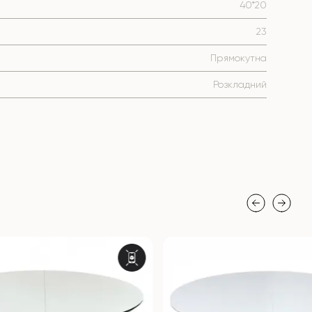
40*20
23
Прямокутна
Розкладний