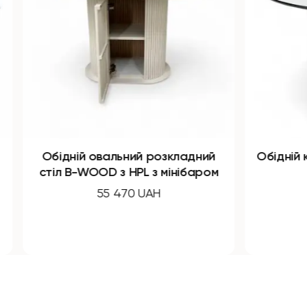
й овальний розкладний
Обідній круглий розкла
WOOD з HPL з мінібаром
B-WOOD HPL
55 470 UAH
43 550 UAH