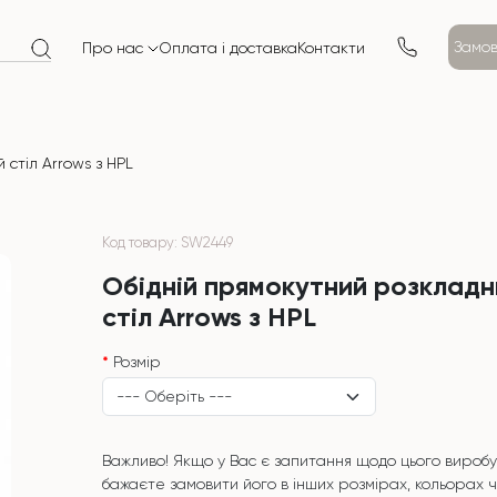
Замов
Про нас
Оплата і доставка
Контакти
стіл Arrows з HPL
Код товару: SW2449
Обідній прямокутний розкладн
стіл Arrows з HPL
Розмір
Важливо! Якщо у Вас є запитання щодо цього виробу
бажаєте замовити його в інших розмірах, кольорах 