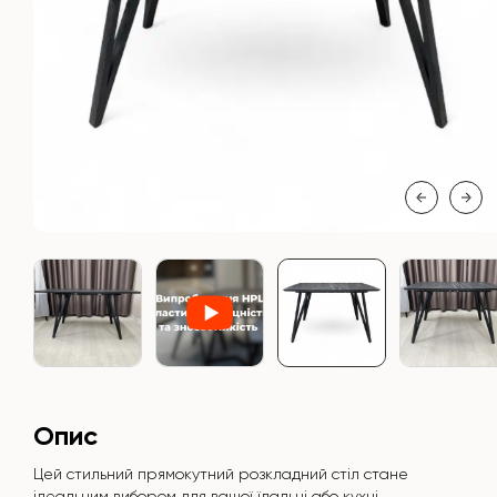
Опис
Цей стильний прямокутний розкладний стіл стане
ідеальним вибором для вашої їдальні або кухні.