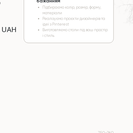
бажанням
а
Підбираємо колір, розмір, форму,
матеріали
Реалізуємо проєкти дизайнерів та
ідеї з Pinterest
0 UAH
Виготовляємо столи під ваш простір
і стиль
750-760