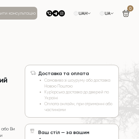
0
UAH
UA
ити консультацію
Доставка та оплата
ий
Самовивіз зі шоуруму або доставка
Новою Поштою
Кур’єрська доставка до дверей по
Україні
Оплата онлайн, при отриманні або
частинами
 або Ви
Ваш стіл — за вашим
чи