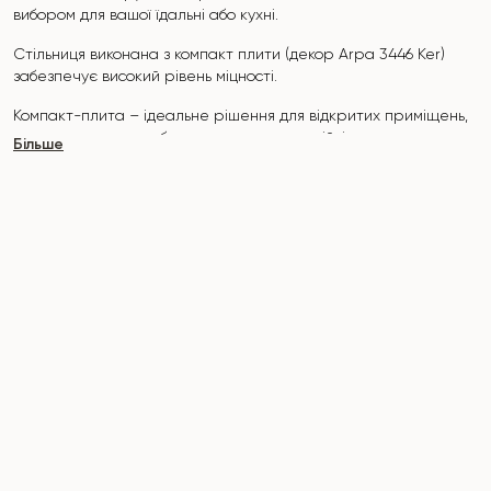
вибором для вашої їдальні або кухні.
Стільниця виконана з компакт плити (декор Arpa 3446 Ker)
забезпечує високий рівень міцності.
Компакт-плита – ідеальне рішення для відкритих приміщень,
таких як тераси чи балкони, адже вони стійкі до вологи,
Більше
ультрафіолету та подряпин.
Обираючи компакт-плиту, ви отримуєте стильний вигляд,
довговічність і практичність, які залишаються незмінними
роками.
Основа столу "Nirvana" виконана з металу. Покрита
порошковою фарбою і запечена при температурі 200°, що в
свою чергу стійка до корозії та пошкоджень.
Стіл розрахований на 6-8 осіб.
Він поєднує стиль, функціональність та довговічність -
ідеальний вибір для сучасного інтер'єру.
Не пропустіть шанс придбати цей вишуканий обідній стіл вже
сьогодні!