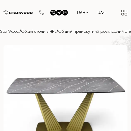
UAH
UA
/
/
StarWood
Обідні столи з HPL
Обідній прямокутний розкладний стіл