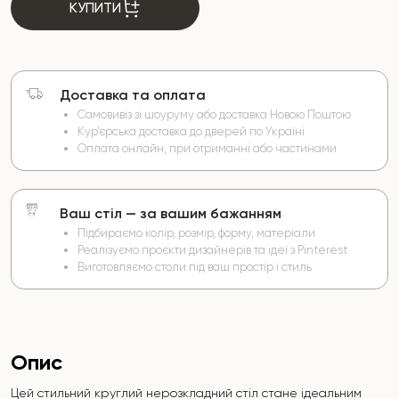
КУПИТИ
Доставка та оплата
Самовивіз зі шоуруму або доставка Новою Поштою
Кур’єрська доставка до дверей по Україні
Оплата онлайн, при отриманні або частинами
Ваш стіл — за вашим бажанням
Підбираємо колір, розмір, форму, матеріали
Реалізуємо проєкти дизайнерів та ідеї з Pinterest
Виготовляємо столи під ваш простір і стиль
Опис
Цей стильний круглий нерозкладний стіл стане ідеальним