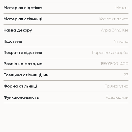
Матеріал підстілля
Метал
Матеріал стільниці
Компакт плита
Назва декору
Arpa 3446 Ker
Підстілля
Nirvana
Покриття підстілля
Порошкова фарба
Розмір на фото, мм
1580*800+400
Товщина стільниці, мм
23
Форма стільниці
Прямокутна
Функціональність
Розкладний