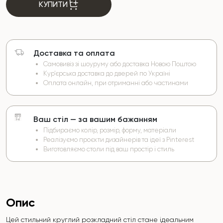
КУПИТИ
Доставка та оплата
Самовивіз зі шоуруму або доставка Новою Поштою
Кур’єрська доставка до дверей по Україні
Оплата онлайн, при отриманні або частинами
Ваш стіл — за вашим бажанням
Підбираємо колір, розмір, форму, матеріали
Реалізуємо проєкти дизайнерів та ідеї з Pinterest
Виготовляємо столи під ваш простір і стиль
Опис
Цей стильний круглий розкладний стіл стане ідеальним