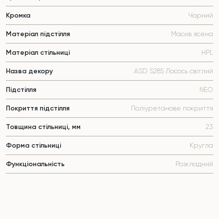
Кромка
Чорний
Матеріал підстілля
Масив ясена
Матеріал стільниці
HPL
Назва декору
ASD S285 Лосось світлий
Підстілля
NEO
Покриття підстілля
Поліуретанове покриття
Товщина стільниці, мм
23
Форма стільниці
Кругла
Функціональність
Розкладний