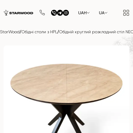
UAH
UA
/
/
StarWood
Обідні столи з HPL
Обідній круглий розкладний стіл NEO