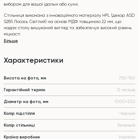
вибором для вашої їдальні або кухні.
Стільниця виконана з інноваційного матеріалу HPL (декор ASD
S285 Лосось Світлий) на основі МДФ товщиною 22 мм, що
надає столу вишуканий вигляд та забезпечує високий рівень
міцності.
Більше
Поверхня стійка до подряпин, високих температур, і не
вбирає такі забруднювачі, як йод, зеленка, маркери чи фарби
— це робить його надзвичайно практичним у повсякденному
Характеристики
використанні.
Основа столу виконана з масиву ясена та покрита
Висота на фото, мм
750-760
поліуретановим покриттям, що захищає від пошкоджень.
Гарантійний термін
12 місяців
Стіл розрахований на 4-5 осіб.
Діаметр на фото, мм
1000+330
Він поєднує стиль, функціональність та довговічність —
ідеальний вибір для сучасного інтер'єру.
Колір підстілля
Чорний
Не пропустіть шанс придбати цей вишуканий обідній стіл вже
Колір стільниці
Бежевий
сьогодні!
Країна виробник
Україна