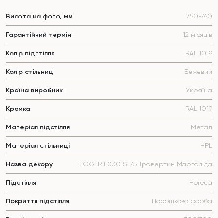
Висота на фото, мм
750-760
Гарантійний термін
12 місяців
Колір підстілля
RAL 1019
Колір стільниці
Бежевий
Країна виробник
Україна
Кромка
RAL 1019
Матеріал підстілля
Метал
Матеріал стільниці
HPL
Назва декору
EGGER F030 ST75 Травертин Маргаліда
Підстілля
Horeca
Покриття підстілля
Порошкова фарба