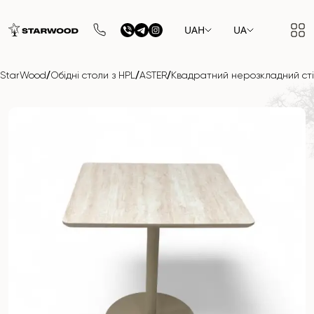
UAH
UA
/
/
/
StarWood
Обідні столи з HPL
ASTER
Квадратний нерозкладний сті