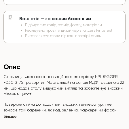
Ваш стіл — за вашим бажанням
Підбираємо колір, розмір, форму, матеріали
Реалізуємо проєкти дизайнерів та ідеї з Pinterest
Виготовляємо столи під ваш простір і стиль
Опис
Стільниця виконана з інноваційного матеріалу HPL (EGGER
F030 ST75 Травертин Маргаліда
) на основі МДФ товщиною 22
мм, що надає столу вишуканий вигляд та забезпечує високий
рівень міцності.
Поверхня стійка до подряпин, високих температур, і не
вбирає такі барвники, як йод, зеленка, маркери чи фарби -
це робить його надзвичайно практичним у повсякденному
Більше
використанні.