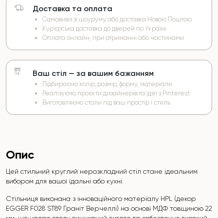
Доставка та оплата
Самовивіз зі шоуруму або доставка Новою Поштою
Кур’єрська доставка до дверей по Україні
Оплата онлайн, при отриманні або частинами
Ваш стіл — за вашим бажанням
Підбираємо колір, розмір, форму, матеріали
Реалізуємо проєкти дизайнерів та ідеї з Pinterest
Виготовляємо столи під ваш простір і стиль
Опис
Цей стильний круглий нерозкладний стіл стане ідеальним
вибором для вашої їдальні або кухні.
Стільниця виконана з інноваційного матеріалу HPL (декор
EGGER F028 ST89 Граніт Верчеллі) на основі МДФ товщиною 22