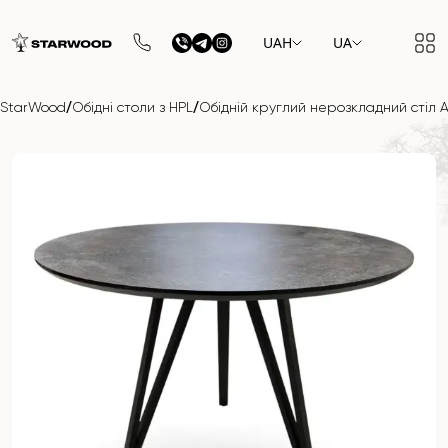
UAH
UA
/
/
StarWood
Обідні столи з HPL
Обідній круглий нерозкладний стіл A