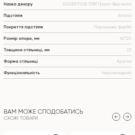
Назва декору
EGGER F028 ST89 Граніт Верчеллі
Підстілля
Arrows
Покриття підстілля
Порошкова фарба
Розмір опори, мм
40*20
Товщина стільниці, мм
23
Форма стільниці
Кругла
Функціональність
Нерозкладний
ВАМ МОЖЕ СПОДОБАТИСЬ
СХОЖІ ТОВАРИ