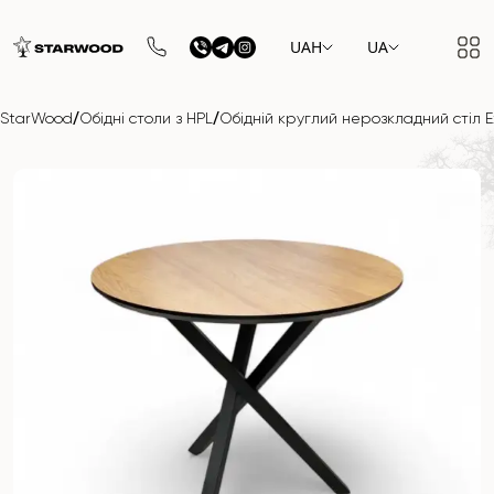
UAH
UA
/
/
StarWood
Обідні столи з HPL
Обідній круглий нерозкладний стіл E