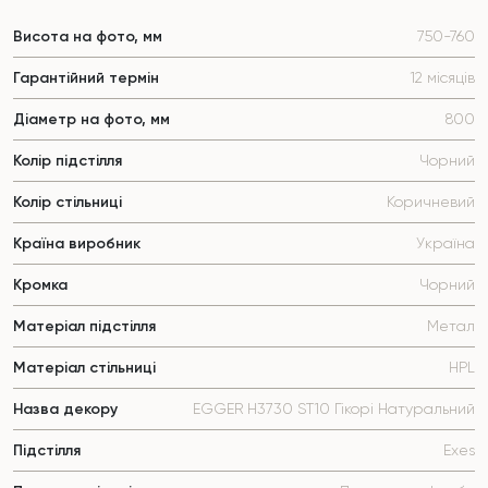
Висота на фото, мм
750-760
Гарантійний термін
12 місяців
Діаметр на фото, мм
800
Колір підстілля
Чорний
Колір стільниці
Коричневий
Країна виробник
Україна
Кромка
Чорний
Матеріал підстілля
Метал
Матеріал стільниці
HPL
Назва декору
EGGER H3730 ST10 Гікорі Натуральний
Підстілля
Exes