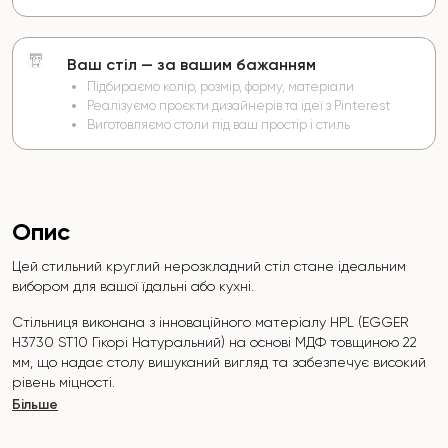
Ваш стіл — за вашим бажанням
Підбираємо колір, розмір, форму, матеріали
Реалізуємо проєкти дизайнерів та ідеї з Pinterest
Виготовляємо столи під ваш простір і стиль
Опис
Цей стильний круглий нерозкладний стіл стане ідеальним
вибором для вашої їдальні або кухні.
Стільниця виконана з інноваційного матеріалу HPL (EGGER
H3730 ST10 Гікорі Натуральний
) на основі МДФ товщиною 22
мм, що надає столу вишуканий вигляд та забезпечує високий
рівень міцності.
Більше
Поверхня стійка до подряпин, високих температур, і не
вбирає такі барвники, як йод, зеленка, маркери чи фарби -