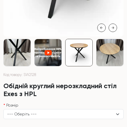
Код товару: SW2128
Обідній круглий нерозкладний стіл
Exes з HPL
Розмір