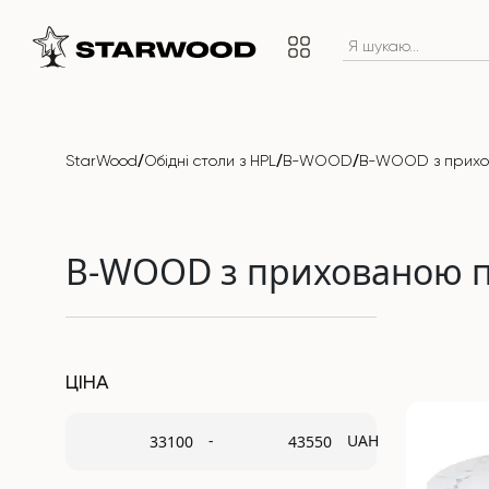
/
/
/
StarWood
Обідні столи з HPL
B-WOOD
B-WOOD з прихо
B-WOOD з прихованою 
ЦІНА
-
UAH