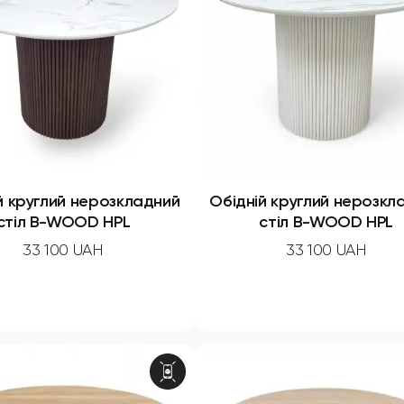
й круглий нерозкладний
Обідній круглий нерозкл
стіл B-WOOD HPL
стіл B-WOOD HPL
33 100 UAH
33 100 UAH