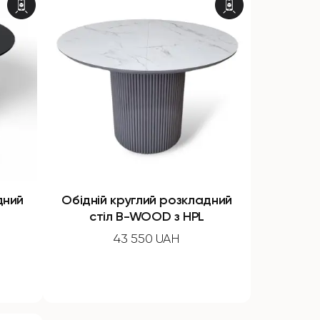
дний
Обідній круглий розкладний
стіл B-WOOD з HPL
43 550 UAH