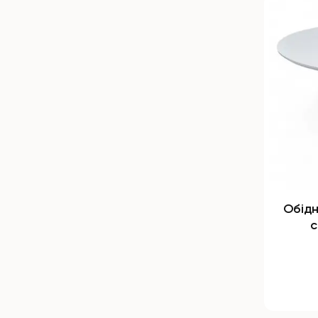
Обідн
с