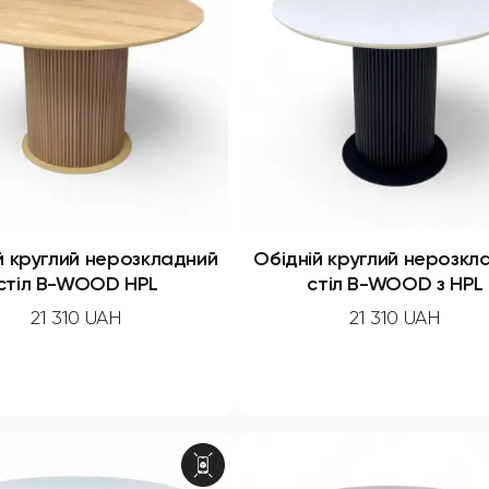
й круглий нерозкладний
Обідній круглий нерозкл
стіл B-WOOD HPL
стіл B-WOOD з HPL
21 310 UAH
21 310 UAH