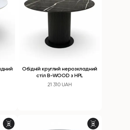
адний
Обідній круглий нерозкладний
стіл B-WOOD з HPL
21 310 UAH