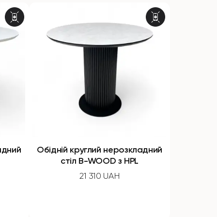
адний
Обідній круглий нерозкладний
стіл B-WOOD з HPL
21 310 UAH