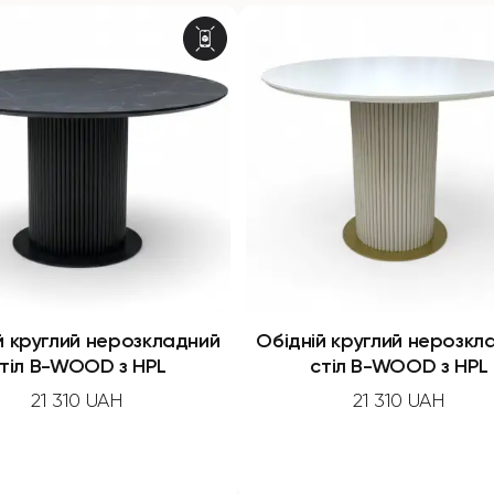
й круглий нерозкладний
Обідній круглий нерозкл
тіл B-WOOD з HPL
стіл B-WOOD з HPL
21 310 UAH
21 310 UAH