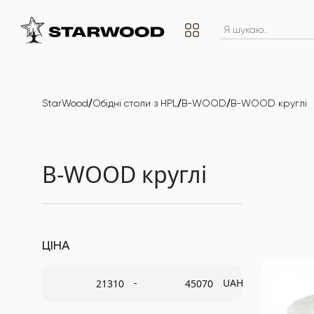
/
/
/
StarWood
Обідні столи з HPL
B-WOOD
B-WOOD круглі
B-WOOD круглі
ЦІНА
-
UAH