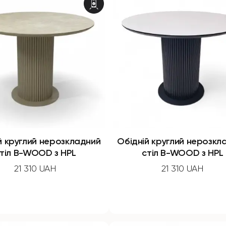
й круглий нерозкладний
Обідній круглий нерозкл
тіл B-WOOD з HPL
стіл B-WOOD з HPL
21 310 UAH
21 310 UAH