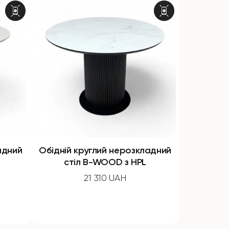
адний
Обідній круглий нерозкладний
стіл B-WOOD з HPL
21 310 UAH