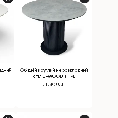
адний
Обідній круглий нерозкладний
стіл B-WOOD з HPL
21 310 UAH