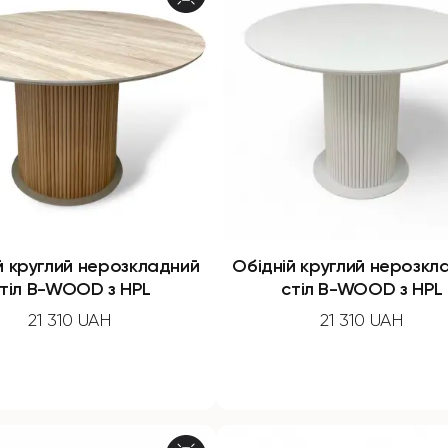
й круглий нерозкладний
Обідній круглий нерозкл
тіл B-WOOD з HPL
стіл B-WOOD з HPL
21 310 UAH
21 310 UAH