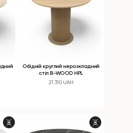
адний
Обідній круглий нерозкладний
стіл B-WOOD HPL
21 310 UAH