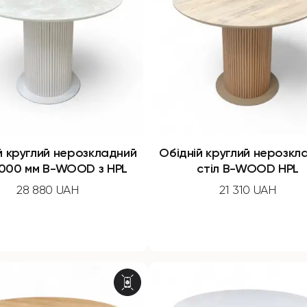
й круглий нерозкладний
Обідній круглий нерозкл
 1000 мм B-WOOD з HPL
стіл B-WOOD HPL
28 880 UAH
21 310 UAH