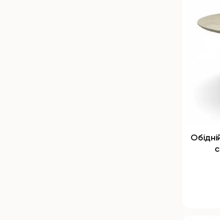
Обідні
с