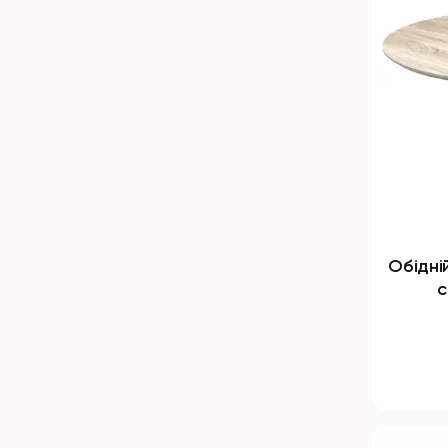
Обідні
с