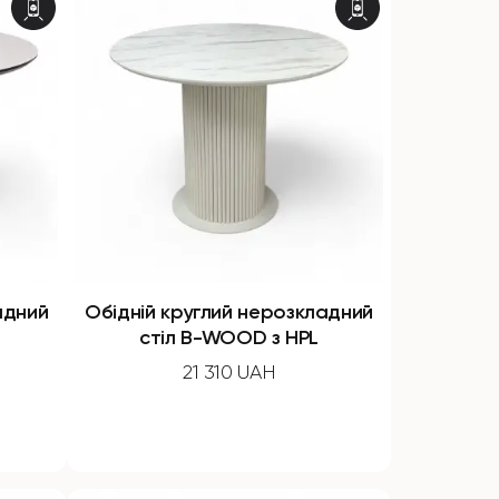
адний
Обідній круглий нерозкладний
стіл B-WOOD з HPL
21 310 UAH