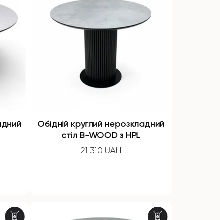
адний
Обідній круглий нерозкладний
стіл B-WOOD з HPL
21 310 UAH