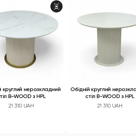
й круглий нерозкладний
Обідній круглий нерозкл
тіл B-WOOD з HPL
стіл B-WOOD з HPL
21 310 UAH
21 310 UAH