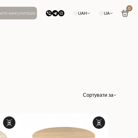
0
UAH
UA
ити консультацію
Сортувати за