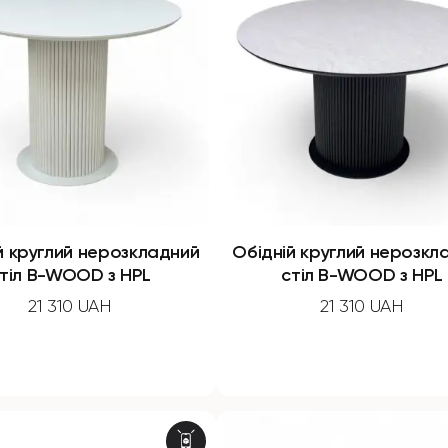
й круглий нерозкладний
Обідній круглий нерозкл
тіл B-WOOD з HPL
стіл B-WOOD з HPL
21 310 UAH
21 310 UAH