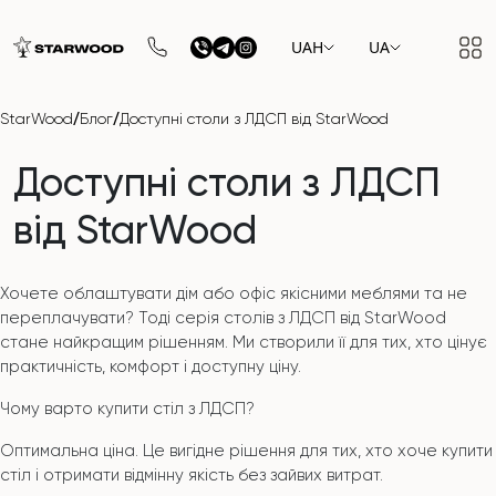
UAH
UA
/
/
StarWood
Блог
Доступні столи з ЛДСП від StarWood
Доступні столи з ЛДСП
від StarWood
Хочете облаштувати дім або офіс якісними меблями та не
переплачувати? Тоді серія столів з ЛДСП від StarWood
стане найкращим рішенням. Ми створили її для тих, хто цінує
практичність, комфорт і доступну ціну.
Чому варто купити стіл з ЛДСП?
Оптимальна ціна. Це вигідне рішення для тих, хто хоче купити
стіл і отримати відмінну якість без зайвих витрат.