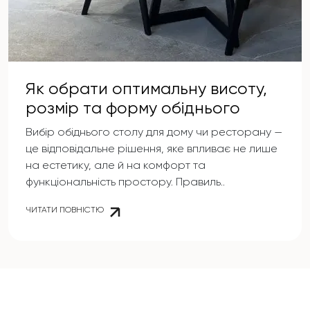
Як обрати оптимальну висоту,
розмір та форму обіднього
столу для зручності та
Вибір обіднього столу для дому чи ресторану —
естетики?
це відповідальне рішення, яке впливає не лише
на естетику, але й на комфорт та
функціональність простору. Правиль..
ЧИТАТИ ПОВНІСТЮ