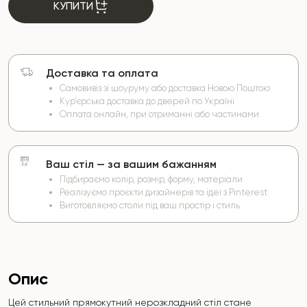
КУПИТИ
Доставка та оплата
Самовивіз зі шоуруму або доставка Новою Поштою
Кур’єрська доставка до дверей по Україні
Оплата онлайн, при отриманні або частинами
Ваш стіл — за вашим бажанням
Підбираємо колір, розмір, форму, матеріали
Реалізуємо проєкти дизайнерів та ідеї з Pinterest
Виготовляємо столи під ваш простір і стиль
Опис
Цей стильний прямокутний нерозкладний стіл стане