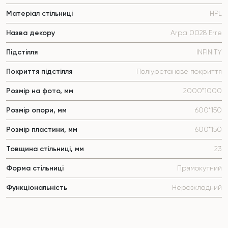
Матеріал стільниці
HPL
Назва декору
Arpa 0028 Erre
Підстілля
INFINITY
Покриття підстілля
Поліуретанове покриття
Розмір на фото, мм
2000*1000
Розмір опори, мм
600*150
Розмір пластини, мм
600*150
Товщина стільниці, мм
23
Форма стільниці
Прямокутний
Функціональність
Нерозкладний