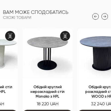
ВАМ МОЖЕ СПОДОБАТИСЬ
СХОЖІ ТОВАРИ
Обідній круглий
Обідній круглий
нерозкладний стіл
розкладний стіл B-
Monako з HPL
WOOD з HPL
18 220 UAH
32 240 UAH