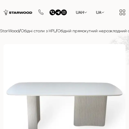
UAH
UA
/
/
StarWood
Обідні столи з HPL
Обідній прямокутний нерозкладний сті