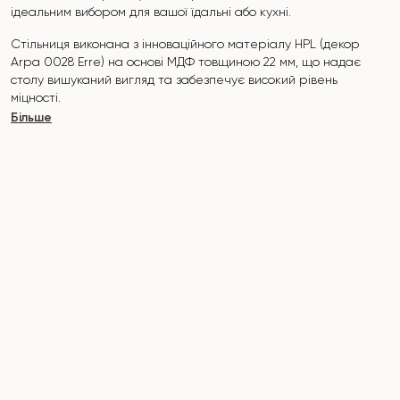
ідеальним вибором для вашої їдальні або кухні.
Стільниця виконана з інноваційного матеріалу HPL (декор
Arpa 0028 Erre
) на основі МДФ товщиною 22 мм, що надає
столу вишуканий вигляд та забезпечує високий рівень
міцності.
Більше
Поверхня стійка до подряпин, вологи, високих температур, і
не вбирає такі барвники, як йод, зеленка, маркери чи фарби
- це робить його надзвичайно практичним у повсякденному
використанні.
Основа столу "INFINITY" виконана з букових нагелів на
прихованій металевій пластині, яка покрита поліуретановим
покриттям.
Стіл розрахований на 6-8 осіб.
Він поєднує стиль, функціональність та довговічність -
ідеальний вибір для сучасного інтер'єру.
Не пропустіть шанс придбати цей вишуканий обідній стіл вже
сьогодні!