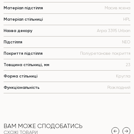
Матеріал підстілля
Масив ясена
Матеріал стільниці
HPL
Назва декору
Arpa 3395 Urban
Підстілля
NEO
Покриття підстілля
Поліуретанове покриття
Товщина стільниці, мм
23
Форма стільниці
Кругла
Функціональність
Розкладний
ВАМ МОЖЕ СПОДОБАТИСЬ
СХОЖІ ТОВАРИ