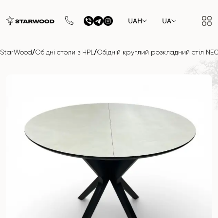
UAH
UA
/
/
StarWood
Обідні столи з HPL
Обідній круглий розкладний стіл NEO