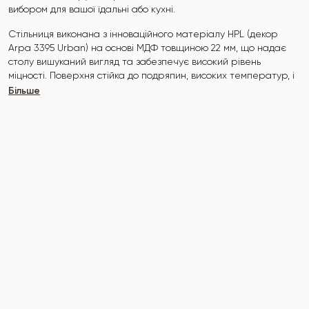
вибором для вашої їдальні або кухні.
Стільниця виконана з інноваційного матеріалу HPL (декор
Arpa 3395 Urban) на основі МДФ товщиною 22 мм, що надає
столу вишуканий вигляд та забезпечує високий рівень
міцності. Поверхня стійка до подряпин, високих температур, і
не вбирає такі забруднювачі, як йод, зеленка, маркери чи
Більше
фарби — це робить його надзвичайно практичним у
повсякденному використанні.
Основа столу виконана з масиву ясена та покрита
поліуретановим покриттям, що додає природної елегантності
та захищає від пошкоджень.
Стіл розрахований на 4-5 осіб.
Він поєднує стиль, функціональність та довговічність —
ідеальний вибір для сучасного інтер'єру.
Не пропустіть шанс придбати цей вишуканий обідній стіл вже
сьогодні!