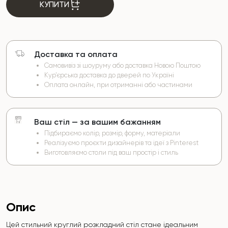
КУПИТИ
Доставка та оплата
Самовивіз зі шоуруму або доставка Новою Поштою
Кур’єрська доставка до дверей по Україні
Оплата онлайн, при отриманні або частинами
Ваш стіл — за вашим бажанням
Підбираємо колір, розмір, форму, матеріали
Реалізуємо проєкти дизайнерів та ідеї з Pinterest
Виготовляємо столи під ваш простір і стиль
Опис
Цей стильний круглий розкладний стіл стане ідеальним