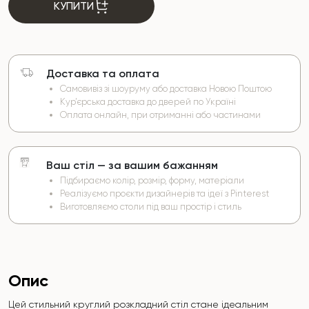
КУПИТИ
Доставка та оплата
Самовивіз зі шоуруму або доставка Новою Поштою
Кур’єрська доставка до дверей по Україні
Оплата онлайн, при отриманні або частинами
Ваш стіл — за вашим бажанням
Підбираємо колір, розмір, форму, матеріали
Реалізуємо проєкти дизайнерів та ідеї з Pinterest
Виготовляємо столи під ваш простір і стиль
Опис
Цей стильний круглий розкладний стіл стане ідеальним