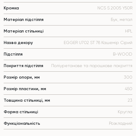
Кромка
NCS S 2005 Y50R
Матеріал підстілля
Бук, метал
Матеріал стільниці
HPL
Назва декору
EGGER U702 ST 78 Кашемір Сірий
Підстілля
B-WOOD
Покриття підстілля
Поліуретанове та порошкове покриття
Розмір опори, мм
300
Розмір пластини, мм
450
Товщина стільниці, мм
23
Форма стільниці
Кругла
Функціональність
Розкладний