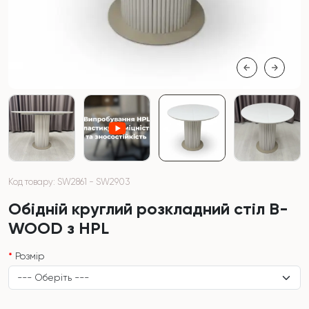
Код товару: SW2861 - SW2903
Обідній круглий розкладний стіл B-
WOOD з HPL
Розмір