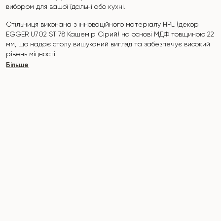
вибором для вашої їдальні або кухні.
Стільниця виконана з інноваційного матеріалу HPL (декор
EGGER U702 ST 78
Кашемір
Сірий) на о
снові МДФ товщиною 22
мм, що надає столу вишуканий вигляд та забезпечує високий
рівень міцності.
Більше
Поверхня стійка до подряпин, високих температур, і не
вбирає такі барвники, як йод, зеленка, маркери чи фарби -
це робить його надзвичайно практичним у повсякденному
використанні.
Основа столу "B-WOOD" виконана з букових нагелів на
металевій пластині, яка покрита поліуретановим та
порошковим покриттям.
Стіл розрахований на 3-4 осіб.
Він поєднує стиль, функціональність та довговічність -
ідеальний вибір для сучасного інтер'єру.
Не пропустіть шанс придбати цей вишуканий обідній стіл вже
сьогодні!