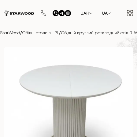
UAH
UA
/
/
StarWood
Обідні столи з HPL
Обідній круглий розкладний стіл B