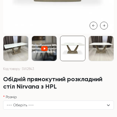
Код товару: SW2843
Обідній прямокутний розкладний
стіл Nirvana з HPL
Розмір