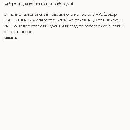
вибором для вашої їдальні або кухні.
Стільниця виконана з інноваційного матеріалу HPL (декор
EGGER U104 ST9 Алебастр Білий) на
основі МДФ товщиною 22
мм, що надає столу вишуканий вигляд та забезпечує високий
рівень міцності.
Більше
Поверхня стійка до подряпин, високих температур, і не
вбирає такі барвники, як йод, зеленка, маркери чи фарби -
це робить його надзвичайно практичним у повсякденному
використанні.
Основа столу "Nirvana" виконана з металу. Покрита
порошковою фарбою і запечена при температурі 200°, що в
свою чергу стійка до корозії та пошкоджень.
Стіл розрахований на 6-8 осіб.
Він поєднує стиль, функціональність та довговічність -
ідеальний вибір для сучасного інтер'єру.
Не пропустіть шанс придбати цей вишуканий обідній стіл вже
сьогодні!