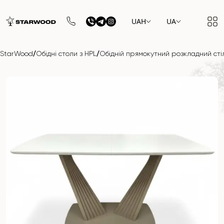
UAH
UA
/
/
StarWood
Обідні столи з HPL
Обідній прямокутний розкладний стіл