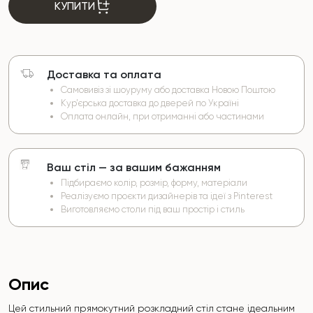
КУПИТИ
Доставка та оплата
Самовивіз зі шоуруму або доставка Новою Поштою
Кур’єрська доставка до дверей по Україні
Оплата онлайн, при отриманні або частинами
Ваш стіл — за вашим бажанням
Підбираємо колір, розмір, форму, матеріали
Реалізуємо проєкти дизайнерів та ідеї з Pinterest
Виготовляємо столи під ваш простір і стиль
Опис
Цей стильний прямокутний розкладний стіл стане ідеальним