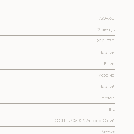
750-760
12 місяців
900+330
Чорний
Білий
Україна
Чорний
Метал
HPL
EGGER U705 ST9 Ангора Сірий
Arrows