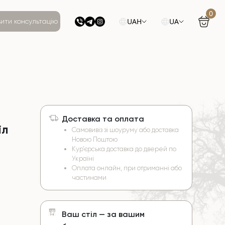
0
UAH
UA
ити консультацію
Доставка та оплата
іл
Самовивіз зі шоуруму або доставка
Новою Поштою
Кур’єрська доставка до дверей по
Україні
Оплата онлайн, при отриманні або
частинами
Ваш стіл — за вашим