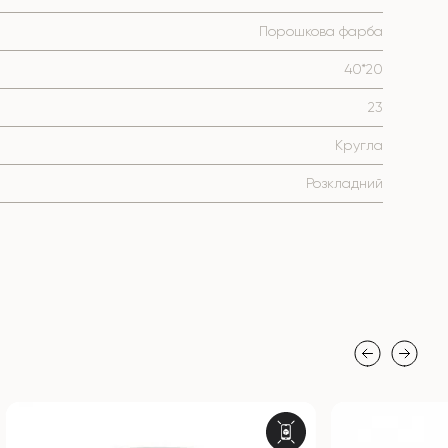
Порошкова фарба
40*20
23
Кругла
Розкладний