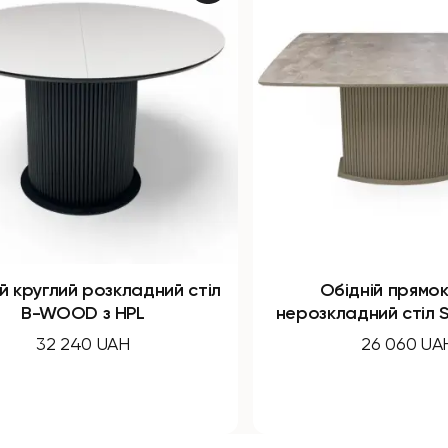
Обідній прямокутний
Обідні
нерозкладний стіл SHARK з HPL
с
26 060 UAH