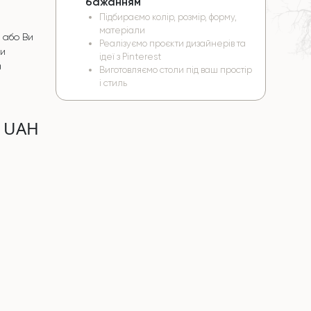
бажанням
Підбираємо колір, розмір, форму,
матеріали
 або Ви
Реалізуємо проєкти дизайнерів та
чи
ідеї з Pinterest
а
Виготовляємо столи під ваш простір
і стиль
0 UAH