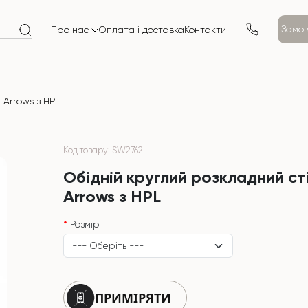
Замов
Про нас
Оплата і доставка
Контакти
 Arrows з HPL
Код товару: SW2762
Обідній круглий розкладний ст
Arrows з HPL
Розмір
ПРИМІРЯТИ