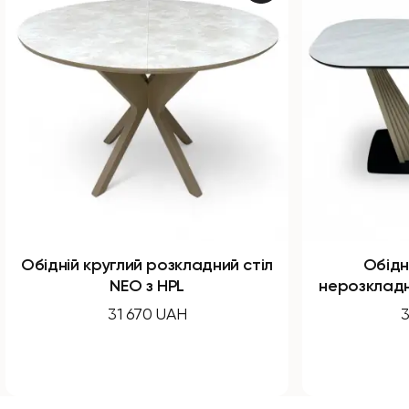
дний стіл
Обідній прямокутний
нерозкладний стіл Nirvana з HPL
34 890 UAH