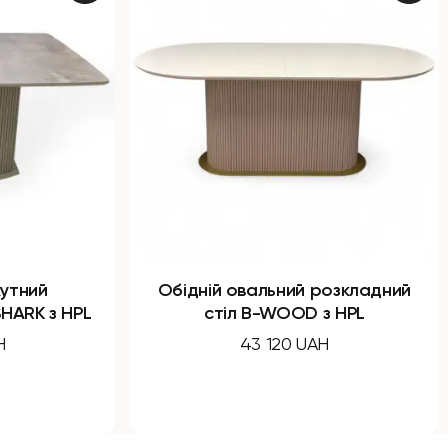
й овальний розкладний
Обідній круглий розкла
тіл B-WOOD з HPL
NEO з HPL
43 120 UAH
31 670 UAH