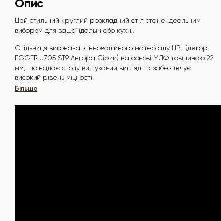
Опис
Цей стильний круглий розкладний стіл стане ідеальним
вибором для вашої їдальні або кухні.
Стільниця виконана з інноваційного матеріалу HPL (декор
EGGER U705 ST9 Ангора Сірий)
на основі МДФ товщиною 22
мм, що надає столу вишуканий вигляд та забезпечує
високий рівень міцності.
Більше
Поверхня стійка до подряпин, високих температур, і не
вбирає такі барвники, як йод, зеленка, маркери чи фарби
- це робить його надзвичайно практичним у повсякденному
використанні.
Основа столу виконана з металу, яка покрита порошковою
фарбою і запечена при температурі 200°, що в свою
чергу стійка до корозії та пошкоджень.
Стіл розрахований на 3-4 осіб.
Він поєднує стиль, функціональність та довговічність —
ідеальний вибір для сучасного інтер'єру.
Не пропустіть шанс придбати цей вишуканий обідній стіл
вже сьогодні!