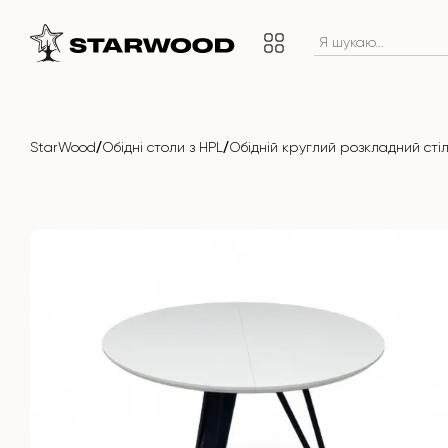
/
/
StarWood
Обідні столи з HPL
Обідній круглий розкладний стіл