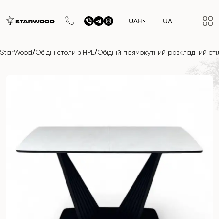
UAH
UA
/
/
StarWood
Обідні столи з HPL
Обідній прямокутний розкладний стіл