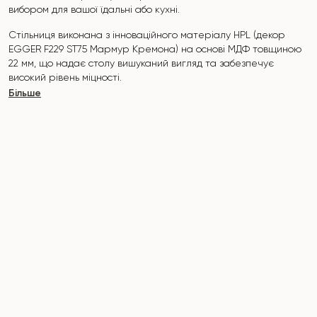
вибором для вашої їдальні або кухні.
Стільниця виконана з інноваційного матеріалу HPL (декор
EGGER F229 ST75 Мармур Кремона) на
основі МДФ товщиною
22 мм, що надає столу вишуканий вигляд та забезпечує
високий рівень міцності.
Більше
Поверхня стійка до подряпин, високих температур, і не
вбирає такі барвники, як йод, зеленка, маркери чи фарби -
це робить його надзвичайно практичним у повсякденному
використанні.
Основа столу "Nirvana" виконана з металу. Покрита
порошковою фарбою і запечена при температурі 200°, що в
свою чергу стійка до корозії та пошкоджень.
Стіл розрахований на 6-8 осіб.
Він поєднує стиль, функціональність та довговічність -
ідеальний вибір для сучасного інтер'єру.
Не пропустіть шанс придбати цей вишуканий обідній стіл вже
сьогодні!