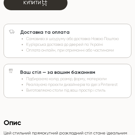
КУПИТИ
Доставка та оплата
Самовивіз зі шоуруму або доставка Новою Поштою
Кур’єрська доставка до дверей по Україні
Оплата онлайн, при отриманні або частинами
Ваш стіл — за вашим бажанням
Підбираємо колір, розмір, форму, матеріали
Реалізуємо проєкти дизайнерів та ідеї з Pinterest
Виготовляємо столи під ваш простір і стиль
Опис
Цей стильний прямокутний розкладний стіл стане ідеальним