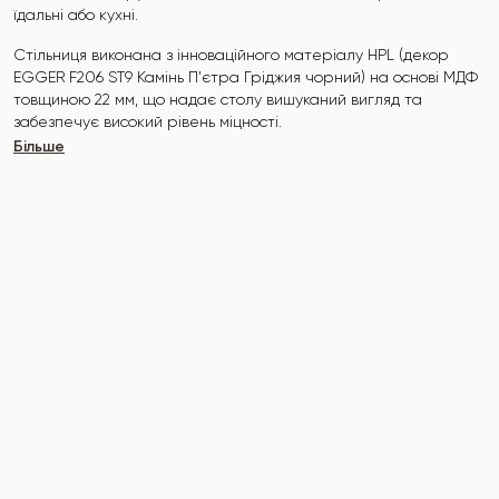
їдальні або кухні.
Стільниця виконана з інноваційного матеріалу HPL (декор
EGGER F206 ST9 Камінь П'єтра Гріджия чорний
) на основі МДФ
товщиною 22 мм, що надає столу вишуканий вигляд та
забезпечує високий рівень міцності.
Більше
Поверхня стійка до подряпин, високих температур, і не
вбирає такі забруднювачі, як йод, зеленка, маркери чи фарби
— це робить його надзвичайно практичним у повсякденному
використанні.
Основа столу виконана з масиву ясена та покрита
поліуретановим покриттям, яке
захищає від пошкоджень.
Стіл розрахований на 7-8 осіб.
Він поєднує стиль, функціональність та довговічність —
ідеальний вибір для сучасного інтер'єру.
Не пропустіть шанс придбати цей вишуканий обідній стіл вже
сьогодні!