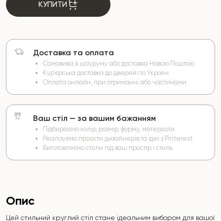
КУПИТИ
Доставка та оплата
Самовивіз зі шоуруму або доставка Новою Поштою
Кур’єрська доставка до дверей по Україні
Оплата онлайн, при отриманні або частинами
Ваш стіл — за вашим бажанням
Підбираємо колір, розмір, форму, матеріали
Реалізуємо проєкти дизайнерів та ідеї з Pinterest
Виготовляємо столи під ваш простір і стиль
Опис
Цей стильний круглий стіл стане ідеальним вибором для вашої