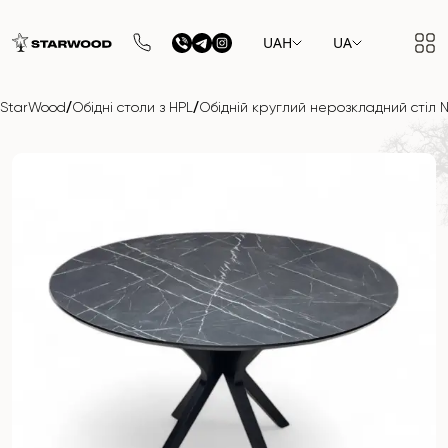
UAH
UA
/
/
StarWood
Обідні столи з HPL
Обідній круглий нерозкладний стіл 