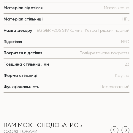
Матеріал підстілля
Масив ясена
Матеріал стільниці
HPL
Назва декору
EGGER F206 ST9 Камінь П'єтра Гріджия чорний
Підстілля
NEO
Покриття підстілля
Поліуретанове покриття
Товщина стільниці, мм
23
Форма стільниці
Кругла
Функціональність
Нерозкладний
ВАМ МОЖЕ СПОДОБАТИСЬ
СХОЖІ ТОВАРИ