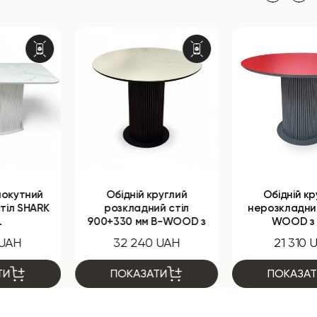
Обідній круглий
Обідній круглий
розкладний стіл
нерозкладний стіл B-
900+330 мм B-WOOD з
WOOD з HPL
HPL
32 240 UAH
21 310 UAH
ПОКАЗАТИ
ПОКАЗАТИ