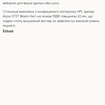
вибором для вашої їдальні або кухні.
Стільниця виконана з інноваційного матеріалу HPL (декор
Arpa 0737 Bloom Ker) на основі МДФ товщиною 22 мм, що
надає столу вишуканий вигляд та забезпечує високий рівень
міцності.
Більше
Поверхня стійка до подряпин, високих температур, і не
вбирає такі барвники, як йод, зеленка, маркери чи фарби -
це робить його надзвичайно практичним у повсякденному
використанні.
Основа столу "B-WOOD" виконана з букових нагелів на
металевій пластині, яка покрита поліуретановим та
порошковим покриттям.
Стіл розрахований на 6-8 осіб.
Він поєднує стиль, функціональність та довговічність -
ідеальний вибір для сучасного інтер'єру.
Не пропустіть шанс придбати цей вишуканий обідній стіл вже
сьогодні!