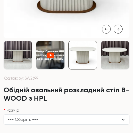
Код товару: SW2699
Обідній овальний розкладний стіл B-
WOOD з HPL
Розмір