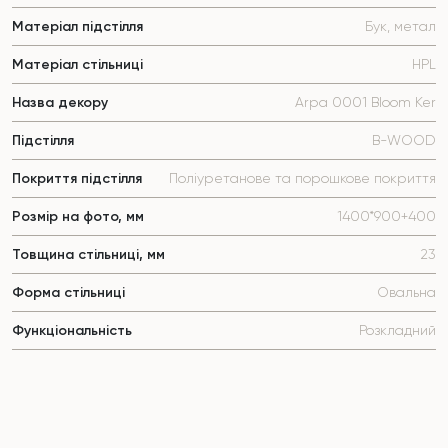
Матеріал підстілля
Бук, метал
Матеріал стільниці
HPL
Назва декору
Arpa 0001 Bloom Ker
Підстілля
B-WOOD
Покриття підстілля
Поліуретанове та порошкове покриття
Розмір на фото, мм
1400*900+400
Товщина стільниці, мм
23
Форма стільниці
Овальна
Функціональність
Розкладний