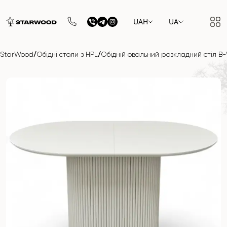
UAH
UA
/
/
StarWood
Обідні столи з HPL
Обідній овальний розкладний стіл 