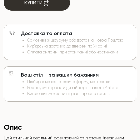
КУПИТИ
Доставка та оплата
Самовивіз зі шоуруму або доставка Новою Поштою
Кур’єрська доставка до дверей по Україні
Оплата онлайн, при отриманні або частинами
Ваш стіл — за вашим бажанням
Підбираємо колір, розмір, форму, матеріали
Реалізуємо проєкти дизайнерів та ідеї з Pinterest
Виготовляємо столи під ваш простір і стиль
Опис
Цей стильний овальний розкладний стіл стане ідеальним