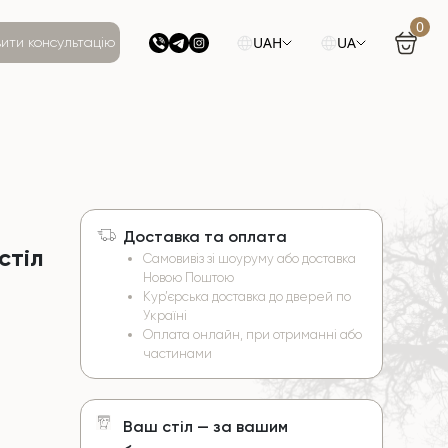
0
UAH
UA
ити консультацію
Доставка та оплата
стіл
Самовивіз зі шоуруму або доставка
Новою Поштою
Кур’єрська доставка до дверей по
Україні
Оплата онлайн, при отриманні або
частинами
Ваш стіл — за вашим