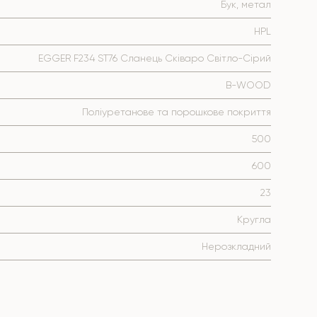
Бук, метал
HPL
EGGER F234 ST76 Сланець Сківаро Світло-Сірий
B-WOOD
Поліуретанове та порошкове покриття
500
600
23
Кругла
Нерозкладний