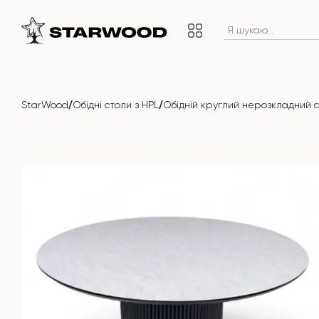
/
/
StarWood
Обідні столи з HPL
Обідній круглий нерозкладний 