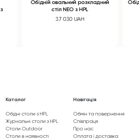
й овальний розкладний
Обідній круглий розкла
стіл NEO з HPL
B-WOOD з HP
37 030 UAH
32 240 UAH
Каталог
Навігація
Обідні столи з HPL
Обмін та повернення
Журнальні столи з HPL
Співпраця
Столи Outdoor
Про нас
Столи в наявності
Оплата і доставка