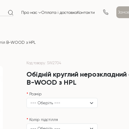
Замов
Про нас
Оплата і доставка
Контакти
стіл B-WOOD з HPL
Код товару: SW2704
Обідній круглий нерозкладний 
B-WOOD з HPL
Розмір
Колір підстілля