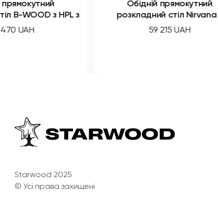
Обідній прямокутний
Обідні
розкладний стіл Nirvana з
компакт плити
59 215 UAH
Starwood 2025
© Усі права захищені