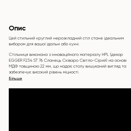
Опис
Цей стильний круглий нерозкладний стіл стане ідеальним
вибором для вашої їдальні або кухні.
Стільниця виконана з інноваційного матеріалу HPL (декор
EGGER F234 ST 76 Сланець Сківаро Світло-Сірий) на осно
ві
МДФ товщиною 22 мм, що надає столу вишуканий вигляд та
забезпечує високий рівень міцності.
Більше
Поверхня стійка до подряпин, високих температур, і не
вбирає такі барвники, як йод, зеленка, маркери чи фарби
- це робить його надзвичайно практичним у повсякденному
використанні.
Основа столу "B-WOOD" виконана з букових нагелів на
металевій пластині, яка вкрита поліуретановим та
порошковим покриттям.
Стіл розрахований на 7-8 осіб.