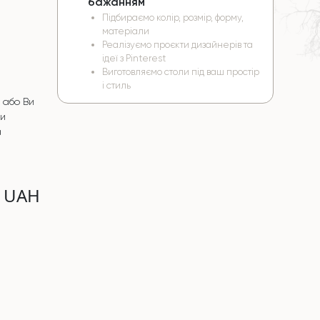
бажанням
Підбираємо колір, розмір, форму,
матеріали
Реалізуємо проєкти дизайнерів та
ідеї з Pinterest
Виготовляємо столи під ваш простір
і стиль
 або Ви
чи
а
0 UAH