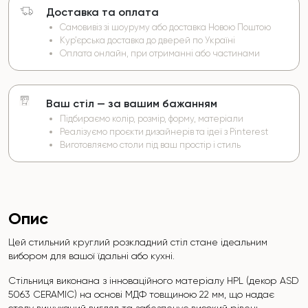
Доставка та оплата
Самовивіз зі шоуруму або доставка Новою Поштою
Кур’єрська доставка до дверей по Україні
Оплата онлайн, при отриманні або частинами
Ваш стіл — за вашим бажанням
Підбираємо колір, розмір, форму, матеріали
Реалізуємо проєкти дизайнерів та ідеї з Pinterest
Виготовляємо столи під ваш простір і стиль
Опис
Цей стильний круглий розкладний стіл стане ідеальним
вибором для вашої їдальні або кухні.
Стільниця виконана з інноваційного матеріалу HPL (декор ASD
5063 CERAMIC
) на основі МДФ товщиною 22 мм, що надає