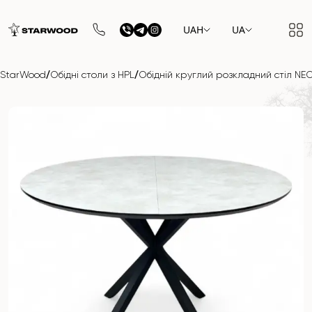
UAH
UA
/
/
StarWood
Обідні столи з HPL
Обідній круглий розкладний стіл NEO