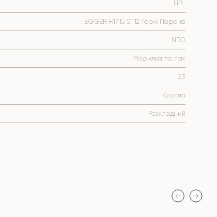
HPL
EGGER H1715 ST12 Горіх Парона
NEO
Морилка та лак
23
Кругла
Розкладний