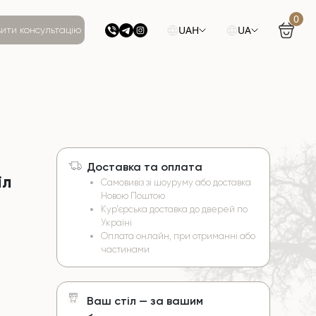
0
UAH
UA
ити консультацію
Доставка та оплата
іл
Самовивіз зі шоуруму або доставка
Новою Поштою
Кур’єрська доставка до дверей по
Україні
Оплата онлайн, при отриманні або
частинами
Ваш стіл — за вашим