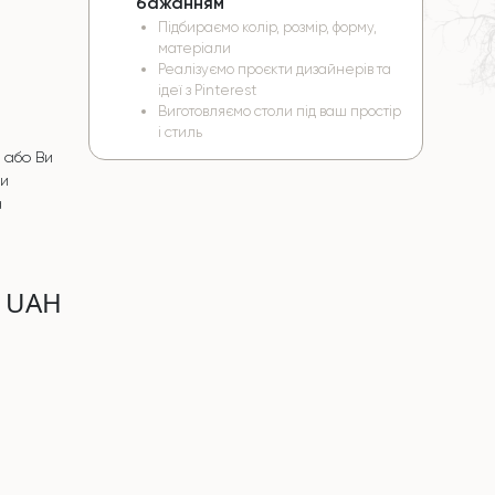
бажанням
Підбираємо колір, розмір, форму,
матеріали
Реалізуємо проєкти дизайнерів та
ідеї з Pinterest
Виготовляємо столи під ваш простір
і стиль
 або Ви
чи
а
0 UAH