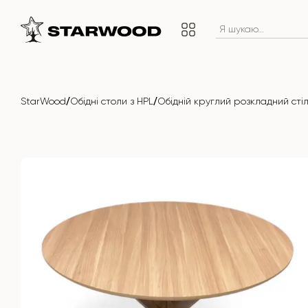
/
/
StarWood
Обідні столи з HPL
Обідній круглий розкладний сті