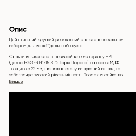
Опис
Цей стильний круглий розкладний стіл стане ідеальним
вибором для вашої їдальні або кухні.
Стільниця виконана з інноваційного матеріалу HPL
(декор
EGGER H1715 ST12 Горіх Парона
) на основі МДФ
товщиною 22 мм, що надає столу вишуканий вигляд та
забезпечує високий рівень міцності. Поверхня стійка до
подряпин, високих температур, і не вбирає такі
Більше
забруднювачі, як йод, зеленка, маркери чи фарби — це
робить його надзвичайно практичним у повсякденному
використанні.
Основа столу виконана з масиву ясена та покрита
морилкою та лаком, що додає природної елегантності та
захищає від пошкоджень.
Стіл розрахований на 5-7 осіб.