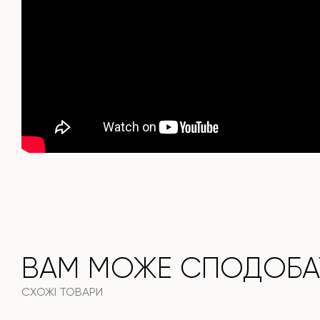
Він поєднує стиль, функціональність та довговічність —
ідеальний вибір для сучасного інтер'єру.
Не пропустіть шанс придбати цей вишуканий обідній стіл
вже сьогодні!
ВАМ МОЖЕ СПОДОБА
СХОЖІ ТОВАРИ