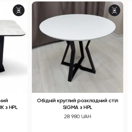
ний
Обідній круглий розкладний стіл
K з HPL
SIGMA з HPL
28 980 UAH