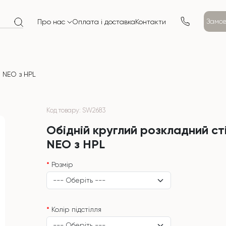
Замов
Про нас
Оплата і доставка
Контакти
л NEO з HPL
Код товару: SW2683
Обідній круглий розкладний ст
NEO з HPL
Розмір
Колір підстілля